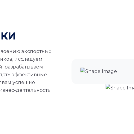
нки
своению экспортных
нков, исследуем
й, разрабатываем
здать эффективные
т вам успешно
изнес-деятельность