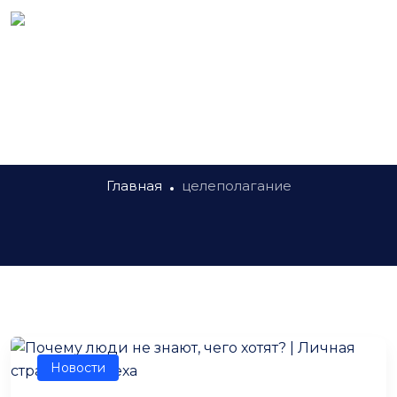
Метка:
целеполагание
Главная
целеполагание
Новости