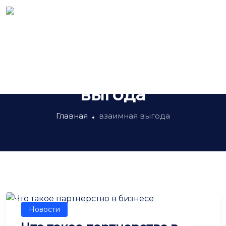
Метка:
взаимная
выгода
Главная
взаимная выгода
Новости