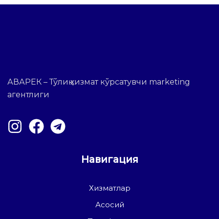
АВАРЕК – Тўлиқ хизмат кўрсатувчи marketing
агентлиги
Навигация
Хизматлар
Асосий