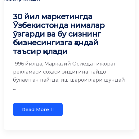
30 йил маркетингда
Ўзбекистонда нималар
ўзгарди ва бу сизнинг
бизнесингизга қандай
таъсир қилади
1996 йилда, Марказий Осиёда тижорат
рекламаси соҳаси эндигина пайдо
бўлаётган пайтда, иш шароитлари шундай
...
Read More