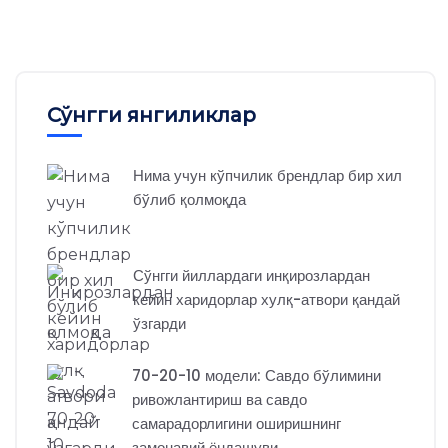
Сўнгги янгиликлар
Нима учун кўпчилик брендлар бир хил
бўлиб қолмоқда
Сўнгги йиллардаги инқирозлардан
кейин харидорлар хулқ-атвори қандай
ўзгарди
70-20-10 модели: Савдо бўлимини
ривожлантириш ва савдо
самарадорлигини оширишнинг
замонавий ёндашуви