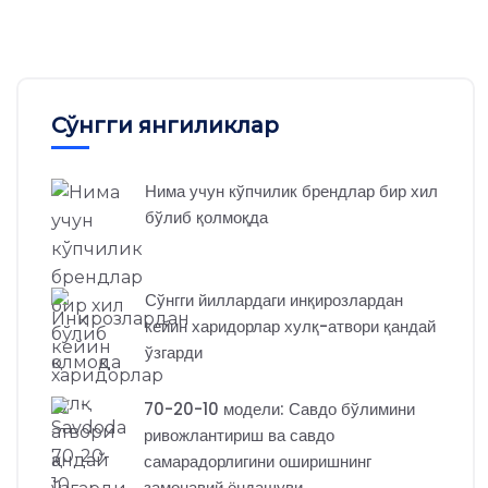
Сўнгги янгиликлар
Нима учун кўпчилик брендлар бир хил
бўлиб қолмоқда
Сўнгги йиллардаги инқирозлардан
кейин харидорлар хулқ-атвори қандай
ўзгарди
70-20-10 модели: Савдо бўлимини
ривожлантириш ва савдо
самарадорлигини оширишнинг
замонавий ёндашуви