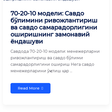
70-20-10 модели: Савдо
бўлимини ривожлантириш
ва савдо самарадорлигини
оширишнинг замонавий
ёндашуви
Савдода 70-20-10 модели: менежерларни
ривожлантириш ва савдо бўлими
самарадорлигини ошириш Нега савдо
менежерларини ўқитиш ҳар ...
Read More