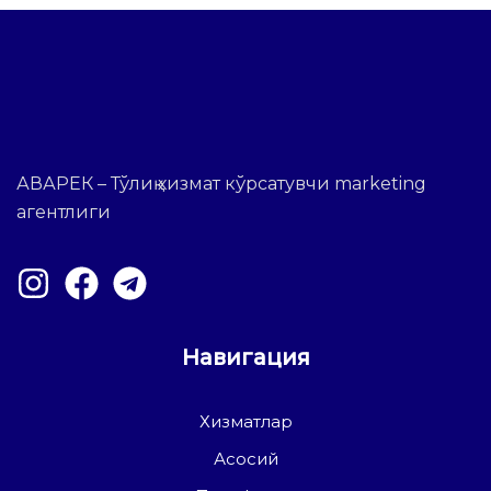
АВАРЕК – Тўлиқ хизмат кўрсатувчи marketing
агентлиги
Навигация
Хизматлар
Асосий