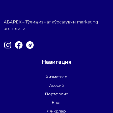
АВАРЕК – Тўлиқ хизмат кўрсатувчи marketing
агентлиги
Навигация
Хизматлар
Асосий
Портфолио
Блог
Фикрлар