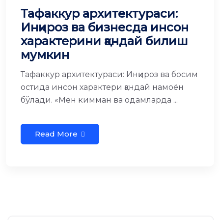
Тафаккур архитектураси:
Инқироз ва бизнесда инсон
характерини қандай билиш
мумкин
Тафаккур архитектураси: Инқироз ва босим
остида инсон характери қандай намоён
бўлади. «Мен кимман ва одамларда ...
Read More