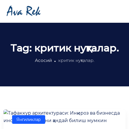
Tag:
критик нуқталар.
Асосий
критик нуқталар.
Янгиликлар