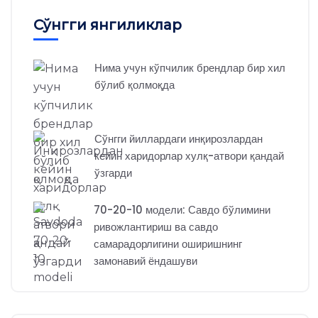
Сўнгги янгиликлар
Нима учун кўпчилик брендлар бир хил
бўлиб қолмоқда
Сўнгги йиллардаги инқирозлардан
кейин харидорлар хулқ-атвори қандай
ўзгарди
70-20-10 модели: Савдо бўлимини
ривожлантириш ва савдо
самарадорлигини оширишнинг
замонавий ёндашуви