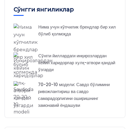
Сўнгги янгиликлар
Нима учун кўпчилик брендлар бир хил
бўлиб қолмоқда
Сўнгги йиллардаги инқирозлардан
кейин харидорлар хулқ-атвори қандай
ўзгарди
70-20-10 модели: Савдо бўлимини
ривожлантириш ва савдо
самарадорлигини оширишнинг
замонавий ёндашуви