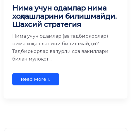
Нима учун одамлар нима
хоҳлашларини билишмайди.
Шахсий стратегия
Нима учун одамлар (ва тадбиркорлар)
нима хоҳлашларини билишмайди?
Тадбиркорлар ва турли соҳа вакиллари
билан мулоқот ...
Read More