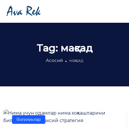
Tag:
мақсад
Асосий
мақсад
Янгиликлар