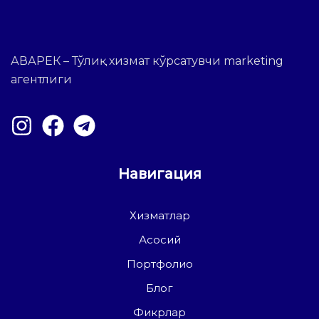
АВАРЕК – Тўлиқ хизмат кўрсатувчи marketing
агентлиги
Навигация
Хизматлар
Асосий
Портфолио
Блог
Фикрлар