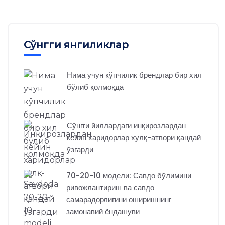
Сўнгги янгиликлар
Нима учун кўпчилик брендлар бир хил
бўлиб қолмоқда
Сўнгги йиллардаги инқирозлардан
кейин харидорлар хулқ-атвори қандай
ўзгарди
70-20-10 модели: Савдо бўлимини
ривожлантириш ва савдо
самарадорлигини оширишнинг
замонавий ёндашуви