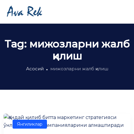
Tag:
мижозларни жалб
қилиш
Асосий
мижозларни жалб қилиш
Янгиликлар