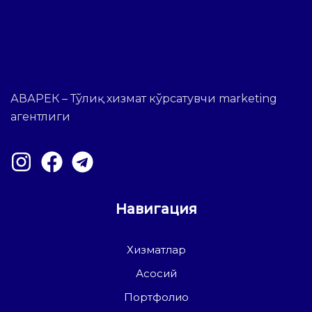
АВАРЕК – Тўлиқ хизмат кўрсатувчи marketing
агентлиги
Навигация
Хизматлар
Асосий
Портфолио