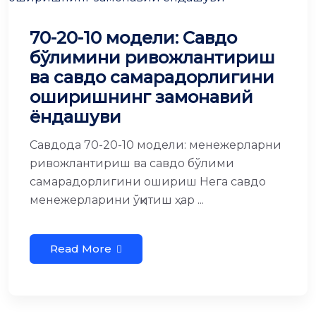
70-20-10 модели: Савдо
бўлимини ривожлантириш
ва савдо самарадорлигини
оширишнинг замонавий
ёндашуви
Савдода 70-20-10 модели: менежерларни
ривожлантириш ва савдо бўлими
самарадорлигини ошириш Нега савдо
менежерларини ўқитиш ҳар ...
Read More