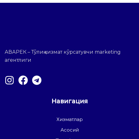
АВАРЕК – Тўлиқ хизмат кўрсатувчи marketing
агентлиги
Навигация
Хизматлар
Асосий