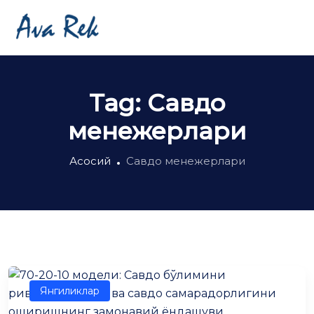
Tag:
Савдо
менежерлари
Асосий
Савдо менежерлари
Янгиликлар