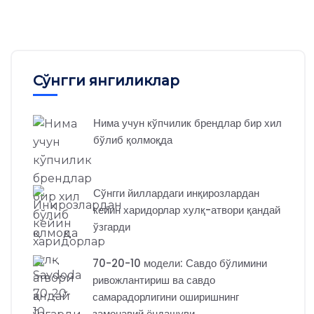
Сўнгги янгиликлар
Нима учун кўпчилик брендлар бир хил
бўлиб қолмоқда
Сўнгги йиллардаги инқирозлардан
кейин харидорлар хулқ-атвори қандай
ўзгарди
70-20-10 модели: Савдо бўлимини
ривожлантириш ва савдо
самарадорлигини оширишнинг
замонавий ёндашуви