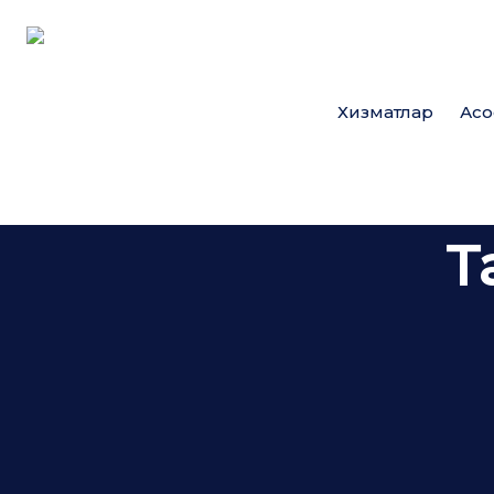
Хизматлар
Асо
T