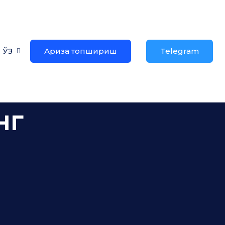
ЎЗ
Ариза топшириш
Telegram
нг