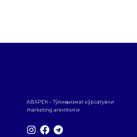
АВАРЕК – Тўлиқ хизмат кўрсатувчи
marketing агентлиги