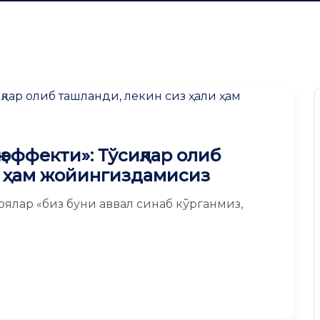
 эффекти»: Тўсиқлар олиб
и ҳам жойингиздамисиз
ялар «биз буни аввал синаб кўрганмиз,