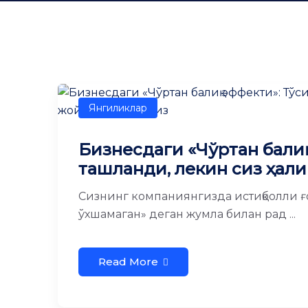
Янгиликлар
Бизнесдаги «Чўртан балиқ
ташланди, лекин сиз ҳал
Сизнинг компаниянгизда истиқболли ғо
ўхшамаган» деган жумла билан рад ...
Read More