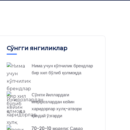
Сўнгги янгиликлар
Нима учун кўпчилик брендлар
бир хил бўлиб қолмоқда
Сўнгги йиллардаги
инқирозлардан кейин
харидорлар хулқ-атвори
қандай ўзгарди
70-20-10 модели: Савдо