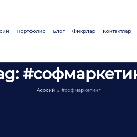
сий
Портфолио
Блог
Фикрлар
Контактлар
ag:
#софмаркети
Асосий
#софмаркетинг