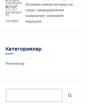
бўлимини ривожлантириш ва
савдо самарадорлигини
оширишнинг замонавий
ёндашуви
Категориялар
Янгиликлар