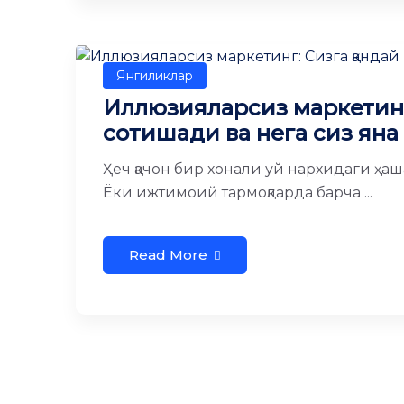
Янгиликлар
Иллюзияларсиз маркетинг:
сотишади ва нега сиз яна
Ҳеч қачон бир хонали уй нархидаги ҳ
Ёки ижтимоий тармоқларда барча ...
Read More