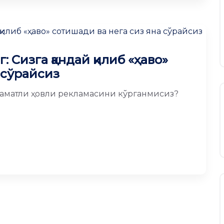
 Сизга қандай қилиб «ҳаво»
 сўрайсиз
ашаматли ҳовли рекламасини кўрганмисиз?