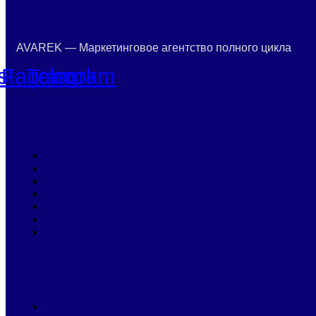
AVAREK — Маркетинговое агентство полного цикла
nstagram
Facebook
Telegram