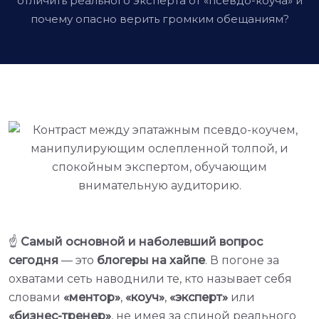
отличить реального эксперта от «псевдо-коуча» и
почему опасно верить громким обещаниям?
☝️
Самый основной и наболевший вопрос
сегодня
— это
блогеры на хайпе
. В погоне за
охватами сеть наводнили те, кто называет себя
словами
«ментор»
,
«коуч»
,
«эксперт»
или
«бизнес-тренер»
, не имея за спиной реального