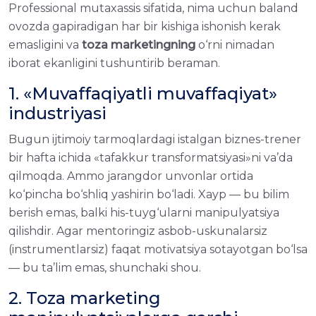
Professional mutaxassis sifatida, nima uchun baland
ovozda gapiradigan har bir kishiga ishonish kerak
emasligini va
toza marketingning
o‘rni nimadan
iborat ekanligini tushuntirib beraman.
1. «Muvaffaqiyatli muvaffaqiyat»
industriyasi
Bugun ijtimoiy tarmoqlardagi istalgan biznes-trener
bir hafta ichida «tafakkur transformatsiyasi»ni va’da
qilmoqda. Ammo jarangdor unvonlar ortida
ko‘pincha bo‘shliq yashirin bo‘ladi. Xayp — bu bilim
berish emas, balki his-tuyg‘ularni manipulyatsiya
qilishdir. Agar mentoringiz asbob-uskunalarsiz
(instrumentlarsiz) faqat motivatsiya sotayotgan bo‘lsa
— bu ta’lim emas, shunchaki shou.
2. Toza marketing