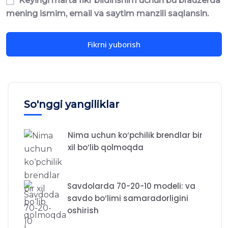
Keyingi marta fikr bildirishim uchun bu brauzerda
mening ismim, email va saytim manzili saqlansin.
So'nggi yangiliklar
Nima uchun ko‘pchilik brendlar bir
xil bo‘lib qolmoqda
Savdolarda 70-20-10 modeli: va
savdo bo‘limi samaradorligini
oshirish