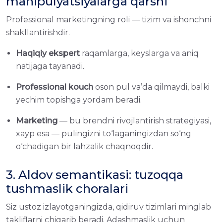
manipulyatsiyalarga qarshi
Professional marketingning roli — tizim va ishonchni
shakllantirishdir.
Haqiqiy ekspert
raqamlarga, keyslarga va aniq
natijaga tayanadi.
Professional kouch
oson pul va’da qilmaydi, balki
yechim topishga yordam beradi.
Marketing
— bu brendni rivojlantirish strategiyasi,
xayp esa — pulingizni to‘laganingizdan so‘ng
o‘chadigan bir lahzalik chaqnoqdir.
3. Aldov semantikasi: tuzoqqa
tushmaslik choralari
Siz ustoz izlayotganingizda, qidiruv tizimlari minglab
takliflarni chiqarib beradi. Adashmaslik uchun