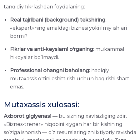
tanqidiy fikrlashdan foydalaning:
Real tajribani (background) tekshiring:
«ekspert»ning amaldagi biznesi yoki ilmiy ishlari
bormi?
Fikrlar va anti-keyslarni o‘rganing:
mukammal
hikoyalar bo‘lmaydi.
Professional ohangni baholang:
haqiqiy
mutaxassis o‘zini eshittirish uchun baqirishi shart
emas.
Mutaxassis xulosasi:
Axborot gigiyenasi
— bu sizning xavfsizligingizdir.
«Biznes-trener» niqobini kiygan har bir kishining
so‘ziga ishonish — o‘z resurslaringizni ixtiyoriy ravishda