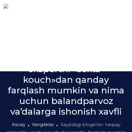
Yangiliklar
Xaypdagi blogerlar: haqiqiy
ekspertni «soxta-
kouch»dan qanday
farqlash mumkin va nima
uchun balandparvoz
va’dalarga ishonish xavfli
Asosiy
Yangiliklar
Xaypdagi blogerlar: haqiqiy