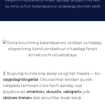
ekspertni «soxta-kouch»dan qanday farqlash mumkin
va nima uchun balandparvoz va’dalarga ishonish xavfli
☝️ Bugungi kunda eng asosiy va og‘riqli masala — bu
xaypdagi blogerlar
. Obunachilar ketidan quvish
natijasida tarmoqni o‘zini hech qanday real
poydevorsiz
«mentor»
,
«kouch»
,
«ekspert»
yoki
«biznes-trener»
deb atovchilar bosib ketdi.