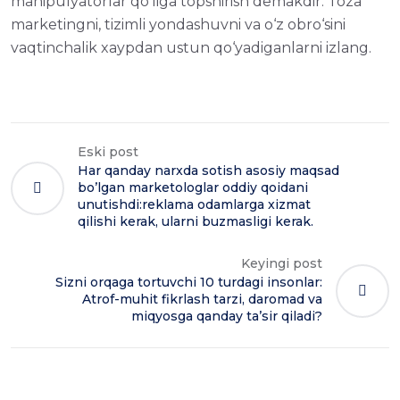
manipulyatorlar qo‘liga topshirish demakdir. Toza
marketingni, tizimli yondashuvni va o‘z obro‘sini
vaqtinchalik xaypdan ustun qo‘yadiganlarni izlang.
Eski post
Har qanday narxda sotish asosiy maqsad
bo’lgan marketologlar oddiy qoidani
unutishdi:reklama odamlarga xizmat
qilishi kerak, ularni buzmasligi kerak.
Keyingi post
Sizni orqaga tortuvchi 10 turdagi insonlar:
Atrof-muhit fikrlash tarzi, daromad va
miqyosga qanday ta’sir qiladi?