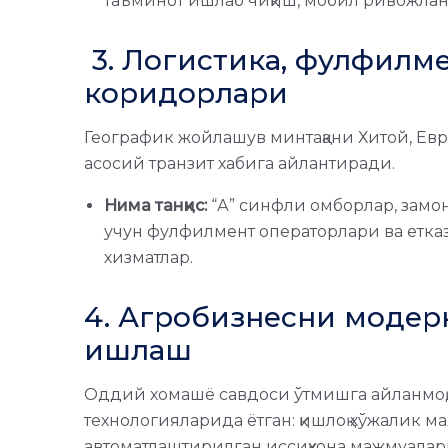
таъминот ишлаб чиқиш, мобил ривожла
3. Логистика, фулфилме
коридорлари
Географик жойлашув минтақани Хитой, Евр
асосий транзит хабига айлантиради.
Нима танқис:
“А” синфли омборлар, замо
учун фулфилмент операторлари ва етка
хизматлар.
4. Агробизнесни модерни
ишлаш
Оддий хомашё савдоси ўтмишга айланмоқд
технологияларида ётган: қишлоқ хўжалик ма
автоматлаштирилган иссиқхона мажмуалар