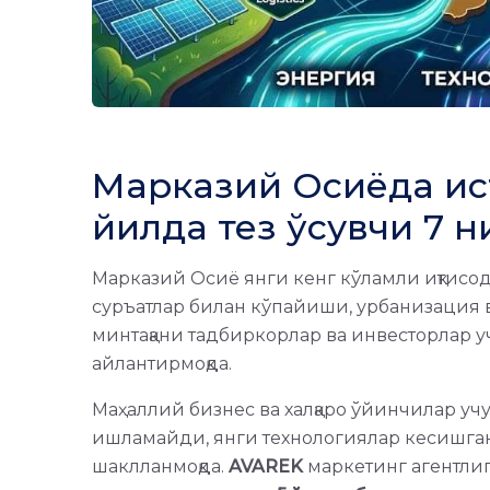
Марказий Осиёда исти
йилда тез ўсувчи 7 
Марказий Осиё янги кенг кўламли иқтисод
суръатлар билан кўпайиши, урбанизация 
минтақани тадбиркорлар ва инвесторлар 
айлантирмоқда.
Маҳаллий бизнес ва халқаро ўйинчилар уч
ишламайди, янги технологиялар кесишга
шаклланмоқда.
AVAREK
маркетинг агентли