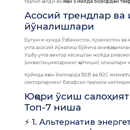
таҳлил қилди ва
яқин 5 йилда бозордан тез
Асосий трендлар ва 
йўналишлари
Бугунги кунда Ўзбекистон, Қозоғистон ва
учта асосий йўналиш бўйича аниқ тақсимла
Ушбу учта вектор кесишган жойда ривожл
(инвестицияларнинг қайтиши) олишлари 
Қуйида яқин йилларда B2B ва B2C хизматл
секторларнинг батафсил таҳлили келтирил
Юқори ўсиш салоҳият
Топ-7 ниша
⚡ 1. Альтернатив энерг