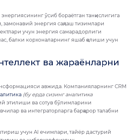
тр энергиясининг ўсиб бораётган танқислигига
и, замонавий энергия сақлаш тизимлари
ъектлари учун энергия самарадорлиги
мас, балки корхоналарнинг яшаб қолиши учун
 интеллект ва жараёнларни
рансформацияси авжида. Компанияларнинг CRM
налитика
(бу ерда сизинг аналитика
й этилиши ва сотув бўлимларини
чилар ва интеграторларга барқарор талабни
тириш учун AI ечимлари, тайёр дастурий