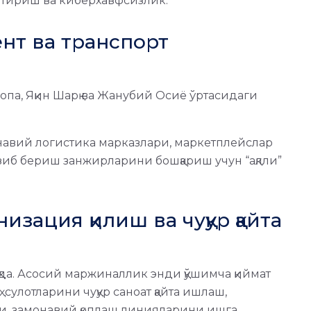
нтириш ва киберхавфсизлик.
нт ва транспорт
опа, Яқин Шарқ ва Жанубий Осиё ўртасидаги
навий логистика марказлари, маркетплейслар
зиб бериш занжирларини бошқариш учун “ақлли”
зация қилиш ва чуқур қайта
а. Асосий маржиналлик энди қўшимча қиймат
ҳсулотларини чуқур саноат қайта ишлаш,
и, замонавий қоплаш линияларини ишга