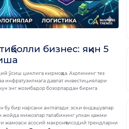
қболли бизнес: яқин 5
ниша
ий ўсиш циклига кирмоқда. Аҳолининг тез
ва инфратузилмага давлат инвестициялари
учун энг жозибадор бозорлардан бирига
ун бу бир нарсани англатади: эски ёндашувлар
н жойда мижозлар талабининг улкан ҳажми
ги жамоаси асосий макроиқтисодий трендларни