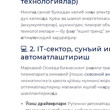
технологиялар)
Минтақа саноат бумидан келиб чиққан элек
дуч келмоқда. Қуёш ва шамол энергетикас
(аккумуляторлар), шунингдек, тижорат об
технологиялари — бу фақат “яшил тренд” э
қаттиқ иқтисодий заруратдир.
💻 2. IT-сектор, сунъий
автоматлаштириш
Марказий Осиёда бизнеснинг рақамли т
тизимларига оммавий ўтиши,
сквозной а
хизматингизга ҳавола қўйиш мумкин)
жори
оптималлаштириш малакали ишлаб чиқарув
шакллантирмоқда.
Ўсиш драйверлари:
Рутинни автоматлаш