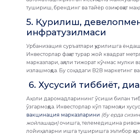
тушириш, брендинг ва тайёр озиқ-овқат ма
5. Қурилиш, девелопмен
инфратузилмаси
Урбанизация суръатлари қурилишга ёндаш
Инвесторлар фақат турар жой квадрат метр
марказлари, ақлли тижорат кўчмас мулки 
излашмоқда. Бу соҳадаги B2B маркетинг ва 
6. Хусусий тиббиёт, диа
Аҳоли даромадларининг ўсиши билан тиб
ўзгармоқда. Инвесторлар кўп тармоқли ху
вакцинация марказларини
(бу ерда сизи
жойлашади)
очишга, телемедицина ривожл
лойиҳаларни ишга туширишга эътибор қар