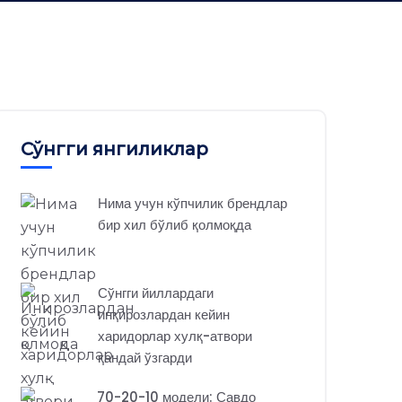
Сўнгги янгиликлар
Нима учун кўпчилик брендлар
бир хил бўлиб қолмоқда
Сўнгги йиллардаги
инқирозлардан кейин
харидорлар хулқ-атвори
қандай ўзгарди
70-20-10 модели: Савдо