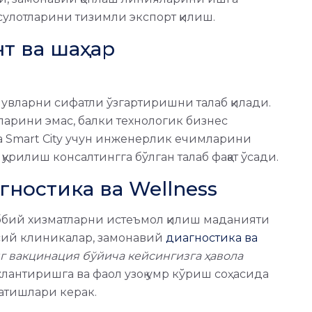
ҳсулотларини тизимли экспорт қилиш.
т ва шаҳар
увларни сифатли ўзгартиришни талаб қилади.
ларини эмас, балки технологик бизнес
ва Smart City учун инженерлик ечимларини
қурилиш консалтингга бўлган талаб фақат ўсади.
гностика ва Wellness
бий хизматларни истеъмол қилиш маданияти
сусий клиникалар, замонавий
диагностика ва
нг вакцинация бўйича кейсингизга ҳавола
антиришга ва фаол узоқ умр кўриш соҳасида
атишлари керак.