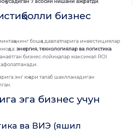
роқ ўсадиган 7 асосий нишани ажратди
.
истиқболли бизнес
 минтақанинг бошқа давлатларига инвестициялар
нмоқда:
энергия, технологиялар ва логистика
.
анаётган бизнес-лойиҳалар максимал ROI
кафолатланади.
арига энг юқори талаб шаклланадиган
ган.
ига эга бизнес учун
етика ва ВИЭ (яшил