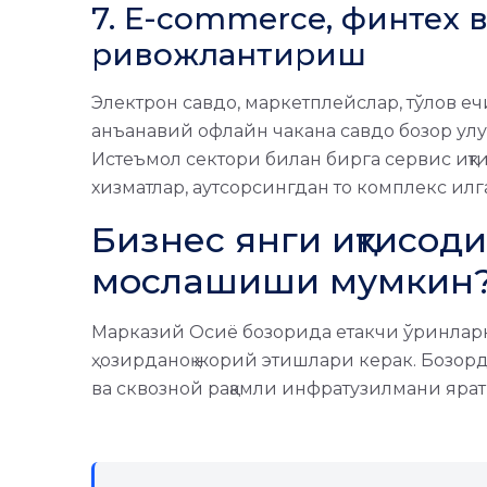
7. E-commerce, финтех 
ривожлантириш
Электрон савдо, маркетплейслар, тўлов е
анъанавий офлайн чакана савдо бозор улу
Истеъмол сектори билан бирга сервис иқти
хизматлар, аутсорсингдан то комплекс илг
Бизнес янги иқтисод
мослашиши мумкин
Марказий Осиё бозорида етакчи ўринлар
ҳозирданоқ жорий этишлари керак. Бозорд
ва сквозной рақамли инфратузилмани ярат