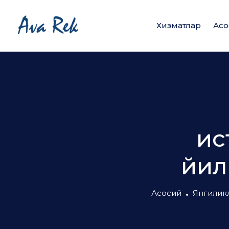
Хизматлар
Асо
ис
йил
Асосий
Янгилик