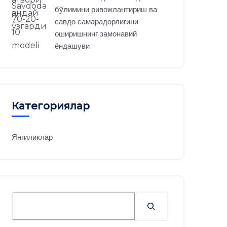
бўлимини ривожлантириш ва
савдо самарадорлигини
оширишнинг замонавий
ёндашуви
Категориялар
Янгиликлар