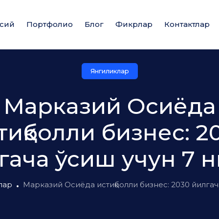
сий
Портфолио
Блог
Фикрлар
Контактлар
Янгиликлар
Марказий Осиёда
тиқболли бизнес: 2
гача ўсиш учун 7 
лар
Марказий Осиёда истиқболли бизнес: 2030 йилгач