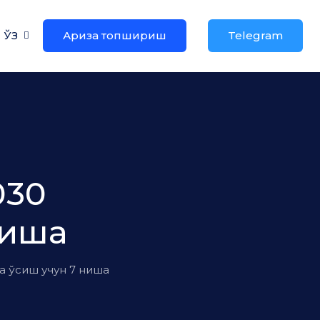
ЎЗ
Ариза топшириш
Telegram
030
ниша
а ўсиш учун 7 ниша