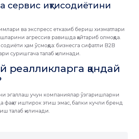
ва сервис иқтисодиётини
чимлари ва экспресс етказиб бериш хизматлари
шларини агрессив равишда қайтариб олмоқда.
содиёти ҳам ўсмоқда: бизнесга сифатли B2B
ари суришгача талаб қилинади.
ий реалликларга қандай
?
ни эгаллаш учун компаниялар ўзгаришларни
а фақат иштирок этиш эмас, балки кучли бренд
иш талаб қилинади.