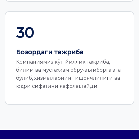
30
Бозордаги тажриба
Компаниямиз кўп йиллик тажриба,
билим ва мустаҳкам обрў-эътиборга эга
бўлиб, хизматларнинг ишончлилиги ва
юқори сифатини кафолатлайди.