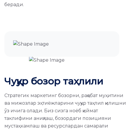
беради.
Чуқур бозор таҳлили
Стратегик маркетинг бозорни, рақобат муҳитини
ва мижозлар эҳтиёжларини чуқур таҳлил қилишни
ўз ичига олади. Биз сизга ноёб қиймат
таклифини аниқлаш, бозордаги позицияни
мустаҳкамлаш ва ресурслардан самарали