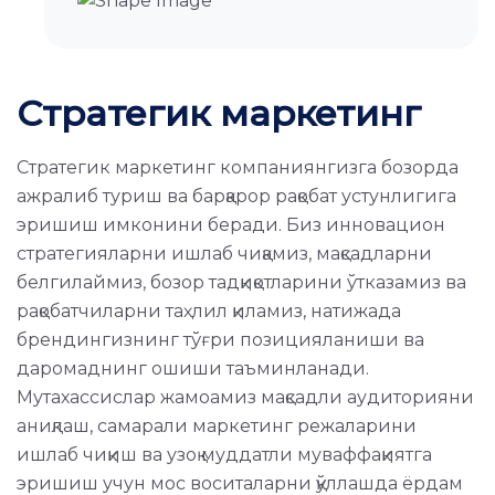
Стратегик маркетинг
Стратегик маркетинг компаниянгизга бозорда
ажралиб туриш ва барқарор рақобат устунлигига
эришиш имконини беради. Биз инновацион
стратегияларни ишлаб чиқамиз, мақсадларни
белгилаймиз, бозор тадқиқотларини ўтказамиз ва
рақобатчиларни таҳлил қиламиз, натижада
брендингизнинг тўғри позицияланиши ва
даромаднинг ошиши таъминланади.
Мутахассислар жамоамиз мақсадли аудиторияни
аниқлаш, самарали маркетинг режаларини
ишлаб чиқиш ва узоқ муддатли муваффақиятга
эришиш учун мос воситаларни қўллашда ёрдам