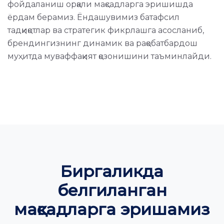
фойдаланиш орқали мақсадларга эришишда
ёрдам берамиз. Ёндашувимиз батафсил
тадқиқотлар ва стратегик фикрлашга асосланиб,
брендингизнинг динамик ва рақобатбардош
муҳитда муваффақият қозонишини таъминлайди.
Биргаликда
белгиланган
мақсадларга эришамиз