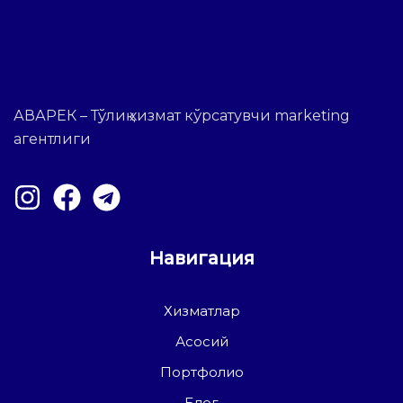
АВАРЕК – Тўлиқ хизмат кўрсатувчи marketing
агентлиги
Навигация
Хизматлар
Асосий
Портфолио
Блог