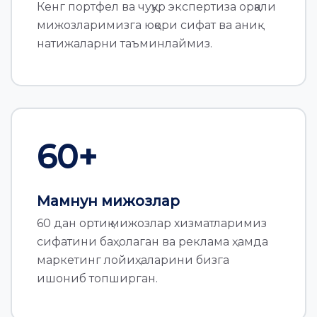
Кенг портфел ва чуқур экспертиза орқали
мижозларимизга юқори сифат ва аниқ
натижаларни таъминлаймиз.
60
+
Мамнун мижозлар
60 дан ортиқ мижозлар хизматларимиз
сифатини баҳолаган ва реклама ҳамда
маркетинг лойиҳаларини бизга
ишониб топширган.