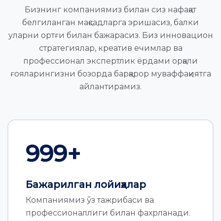
Бизнинг компаниямиз билан сиз нафақат
белгиланган мақсадларга эришасиз, балки
уларни ортғи билан бажарасиз. Биз инновацион
стратегиялар, креатив ечимлар ва
профессионал экспертлик ёрдами орқали
ғояларингизни бозорда барқарор муваффақиятга
айлантирамиз.
1,000
+
Бажарилган лойиҳалар
Компаниямиз ўз тажрибаси ва
профессионаллиги билан фахрланади.