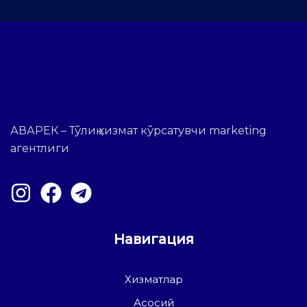
АВАРЕК – Тўлиқ хизмат кўрсатувчи marketing
агентлиги
Навигация
Хизматлар
Асосий