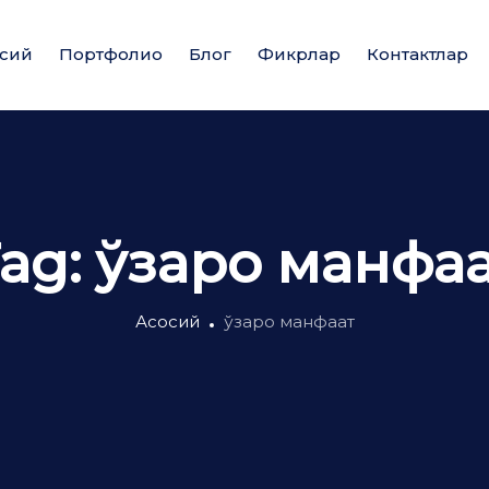
сий
Портфолио
Блог
Фикрлар
Контактлар
ag:
ўзаро манфа
Асосий
ўзаро манфаат