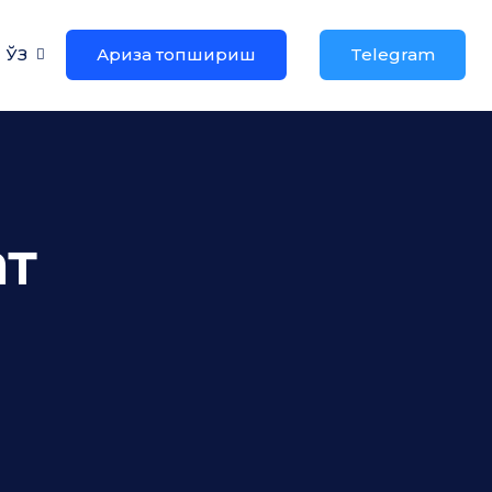
ЎЗ
Ариза топшириш
Telegram
ат