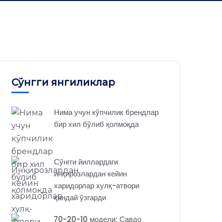
Сўнгги янгиликлар
Нима учун кўпчилик брендлар
бир хил бўлиб қолмоқда
Сўнгги йиллардаги
инқирозлардан кейин
харидорлар хулқ-атвори
қандай ўзгарди
70-20-10 модели: Савдо