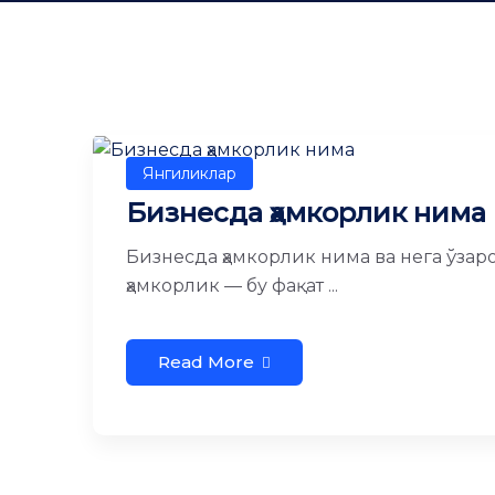
Янгиликлар
Бизнесда ҳамкорлик нима
Бизнесда ҳамкорлик нима ва нега ўзар
ҳамкорлик — бу фақат ...
Read More