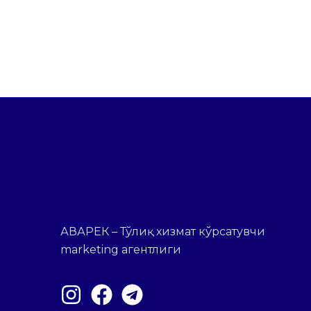
АВАРЕК – Тўлиқ хизмат кўрсатувчи
marketing агентлиги