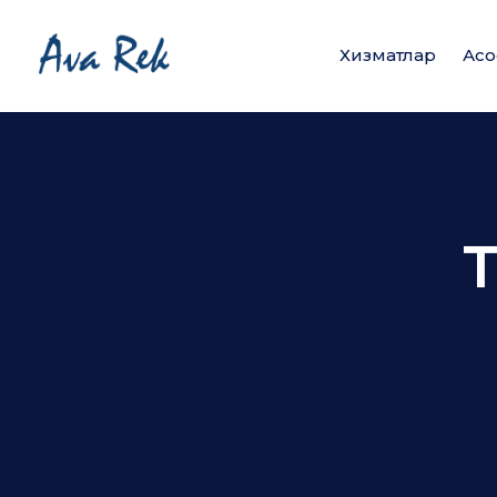
Хизматлар
Асо
T