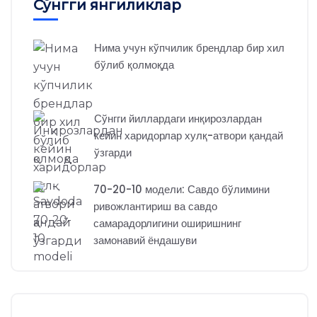
Сўнгги янгиликлар
Нима учун кўпчилик брендлар бир хил
бўлиб қолмоқда
Сўнгги йиллардаги инқирозлардан
кейин харидорлар хулқ-атвори қандай
ўзгарди
70-20-10 модели: Савдо бўлимини
ривожлантириш ва савдо
самарадорлигини оширишнинг
замонавий ёндашуви