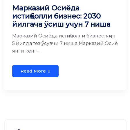
Марказий Осиёда
истиқболли бизнес: 2030
йилгача ўсиш учун 7 ниша
Марказий Осиёда истиқболли бизнес: яқин
5 йилда тез ўсувчи 7 ниша Марказий Осиё
янги кенг ...
Read More