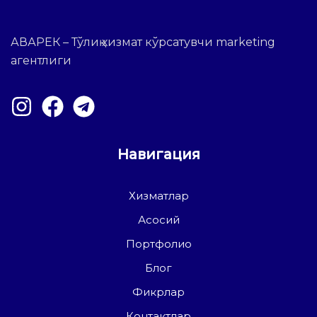
АВАРЕК – Тўлиқ хизмат кўрсатувчи marketing
агентлиги
Навигация
Хизматлар
Асосий
Портфолио
Блог
Фикрлар
Контактлар