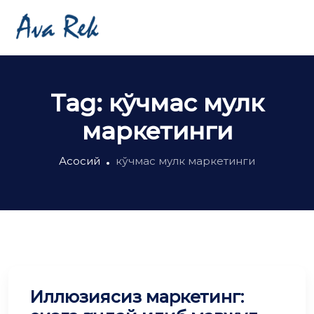
Tag:
кўчмас мулк
маркетинги
Асосий
кўчмас мулк маркетинги
Иллюзиясиз маркетинг: