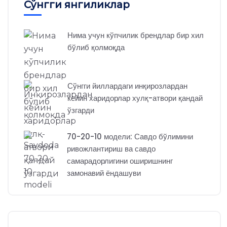
Сўнгги янгиликлар
Нима учун кўпчилик брендлар бир хил
бўлиб қолмоқда
Сўнгги йиллардаги инқирозлардан
кейин харидорлар хулқ-атвори қандай
ўзгарди
70-20-10 модели: Савдо бўлимини
ривожлантириш ва савдо
самарадорлигини оширишнинг
замонавий ёндашуви