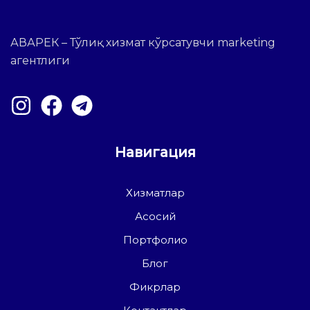
АВАРЕК – Тўлиқ хизмат кўрсатувчи marketing
агентлиги
Навигация
Хизматлар
Асосий
Портфолио
Блог
Фикрлар