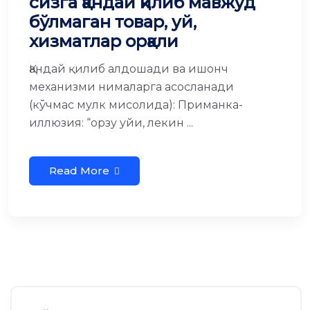
сизга қандай қилиб мавжуд
бўлмаган товар, уй,
хизматлар орқали
Қандай қилиб алдошади ва ишонч
механизми нималарга асосланади
(кўчмас мулк мисолида): Приманка-
иллюзия: “орзу уйи, лекин ...
Read More