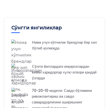
Сўнгги янгиликлар
Нима учун кўпчилик брендлар бир хил
бўлиб қолмоқда
Сўнгги йиллардаги инқирозлардан
кейин харидорлар хулқ-атвори қандай
ўзгарди
70-20-10 модели: Савдо бўлимини
ривожлантириш ва савдо
самарадорлигини оширишнинг
замонавий ёндашуви