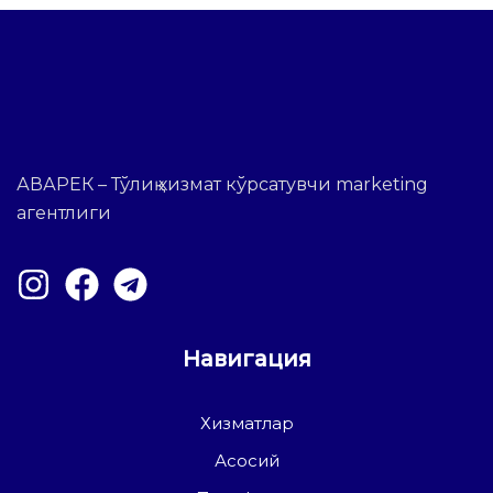
АВАРЕК – Тўлиқ хизмат кўрсатувчи marketing
агентлиги
Навигация
Хизматлар
Асосий