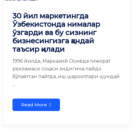
30 йил маркетингда
Ўзбекистонда нималар
ўзгарди ва бу сизнинг
бизнесингизга қандай
таъсир қилади
1996 йилда, Марказий Осиёда тижорат
рекламаси соҳаси эндигина пайдо
бўлаётган пайтда, иш шароитлари шундай
...
Read More