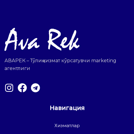
АВАРЕК – Тўлиқ хизмат кўрсатувчи marketing
агентлиги
Навигация
Хизматлар