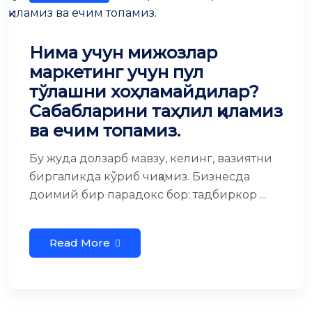
Нима учун мижозлар
маркетинг учун пул
тўлашни хоҳламайдилар?
Сабабларини таҳлил қиламиз
ва ечим топамиз.
Бу жуда долзарб мавзу, келинг, вазиятни
биргаликда кўриб чиқамиз. Бизнесда
доимий бир парадокс бор: тадбиркор ...
Read More