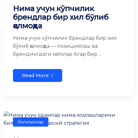
Нима учун кўпчилик
брендлар бир хил бўлиб
қолмоқда
Нима учун кўпчилик брендлар бир хил
бўлиб қолмоқда — позициялаш ва
брендингдаги хатолар Агар бир ...
Read More
Янгиликлар