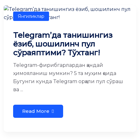
Янгиликлар
Telegram’да танишингиз
ёзиб, шошилинч пул
сўраяптими? Тўхтанг!
Telegram-фирибгарлардан қандай
ҳимояланиш мумкин? 5 та муҳим қоида
Бугунги кунда Telegram орқали пул сўраш
ва ...
Read More