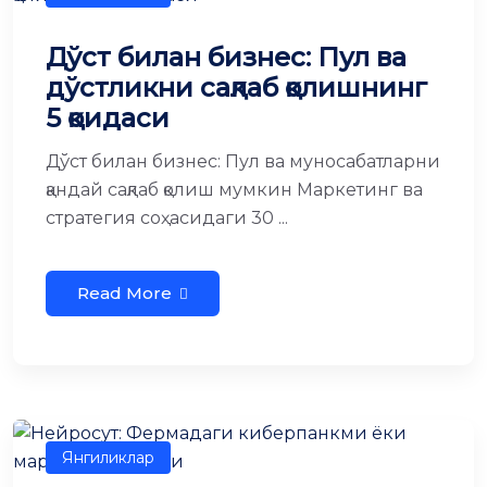
Дўст билан бизнес: Пул ва
дўстликни сақлаб қолишнинг
5 қоидаси
Дўст билан бизнес: Пул ва муносабатларни
қандай сақлаб қолиш мумкин Маркетинг ва
стратегия соҳасидаги 30 ...
Read More
Янгиликлар