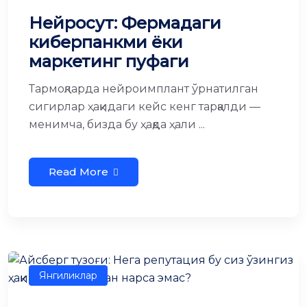
Нейросут: Фермадаги
киберпанкми ёки
маркетинг пуфаги
Тармоқларда нейроимплант ўрнатилган
сигирлар ҳақидаги кейс кенг тарқалди —
менимча, бизда бу ҳақда ҳали ...
Read More
Янгиликлар