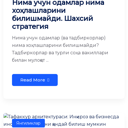
Нима учун одамлар нима
хоҳлашларини
билишмайди. Шахсий
стратегия
Нима учун одамлар (ва тадбиркорлар)
нима хоҳлашларини билишмайди?
Тадбиркорлар ва турли соҳа вакиллари
билан мулоқот ...
Read More
Янгиликлар