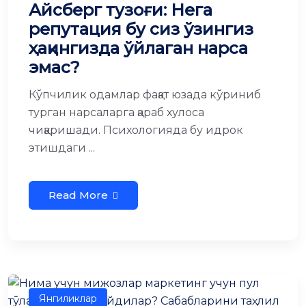
Айсберг тузоғи: Нега
репутация бу сиз ўзингиз
ҳақингизда ўйлаган нарса
эмас?
Кўпчилик одамлар фақат юзада кўриниб
турган нарсаларга қараб хулоса
чиқаришади. Психологияда бу идрок
этишдаги ...
Read More
Янгиликлар