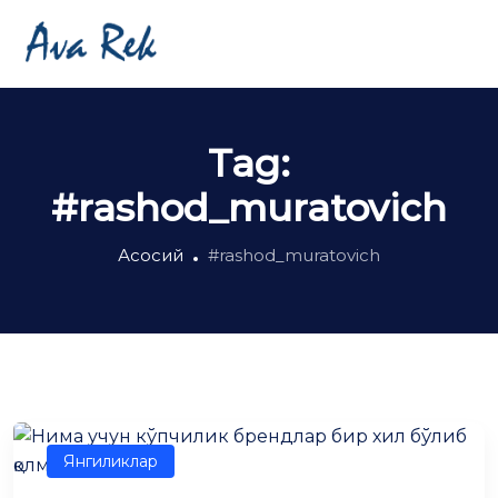
Tag:
#rashod_muratovich
Асосий
#rashod_muratovich
Янгиликлар