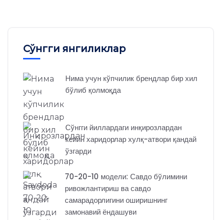
Сўнгги янгиликлар
Нима учун кўпчилик брендлар бир хил
бўлиб қолмоқда
Сўнгги йиллардаги инқирозлардан
кейин харидорлар хулқ-атвори қандай
ўзгарди
70-20-10 модели: Савдо бўлимини
ривожлантириш ва савдо
самарадорлигини оширишнинг
замонавий ёндашуви