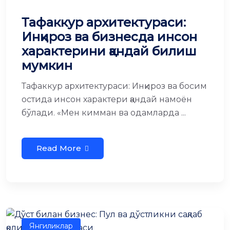
Тафаккур архитектураси:
Инқироз ва бизнесда инсон
характерини қандай билиш
мумкин
Тафаккур архитектураси: Инқироз ва босим
остида инсон характери қандай намоён
бўлади. «Мен кимман ва одамларда ...
Read More
Янгиликлар