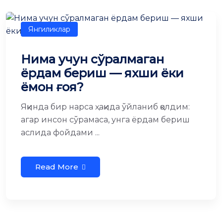
Янгиликлар
Нима учун сўралмаган
ёрдам бериш — яхши ёки
ёмон ғоя?
Яқинда бир нарса ҳақида ўйланиб қолдим:
агар инсон сўрамаса, унга ёрдам бериш
аслида фойдами ...
Read More