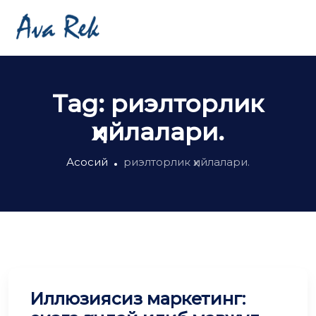
Tag:
риэлторлик
ҳийлалари.
Асосий
риэлторлик ҳийлалари.
Иллюзиясиз маркетинг: