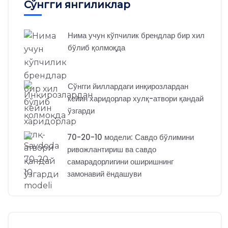
Сўнгги янгиликлар
Нима учун кўпчилик брендлар бир хил
бўлиб қолмоқда
Сўнгги йиллардаги инқирозлардан
кейин харидорлар хулқ-атвори қандай
ўзгарди
70-20-10 модели: Савдо бўлимини
ривожлантириш ва савдо
самарадорлигини оширишнинг
замонавий ёндашуви