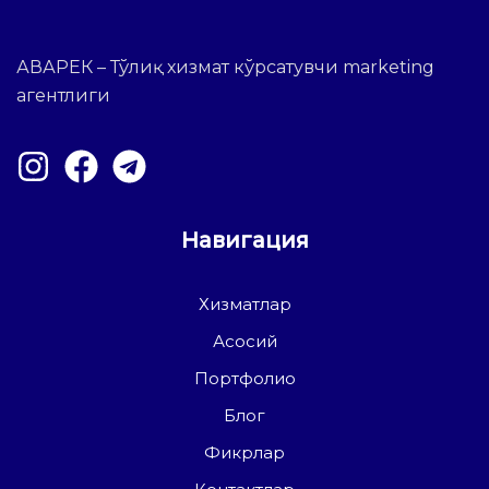
АВАРЕК – Тўлиқ хизмат кўрсатувчи marketing
агентлиги
Навигация
Хизматлар
Асосий
Портфолио
Блог
Фикрлар