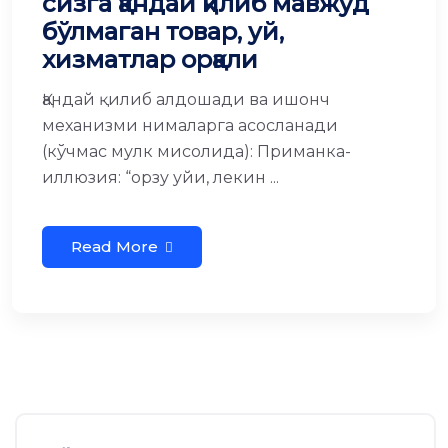
сизга қандай қилиб мавжуд
бўлмаган товар, уй,
хизматлар орқали
Қандай қилиб алдошади ва ишонч
механизми нималарга асосланади
(кўчмас мулк мисолида): Приманка-
иллюзия: “орзу уйи, лекин ...
Read More