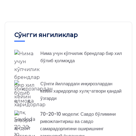
Сўнгги янгиликлар
Нима учун кўпчилик брендлар бир хил
бўлиб қолмоқда
Сўнгги йиллардаги инқирозлардан
кейин харидорлар хулқ-атвори қандай
ўзгарди
70-20-10 модели: Савдо бўлимини
ривожлантириш ва савдо
самарадорлигини оширишнинг
замонавий ёндашуви