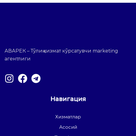
АВАРЕК – Тўлиқ хизмат кўрсатувчи marketing
агентлиги
Навигация
Хизматлар
Асосий