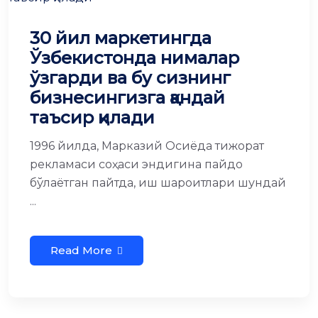
30 йил маркетингда
Ўзбекистонда нималар
ўзгарди ва бу сизнинг
бизнесингизга қандай
таъсир қилади
1996 йилда, Марказий Осиёда тижорат
рекламаси соҳаси эндигина пайдо
бўлаётган пайтда, иш шароитлари шундай
...
Read More