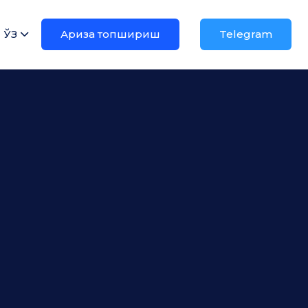
ЎЗ
Ариза топшириш
Telegram