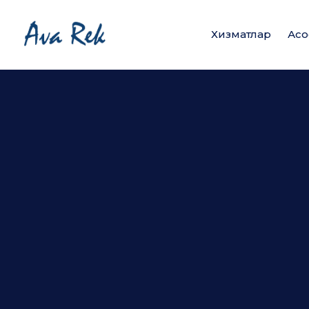
Хизматлар
Асо