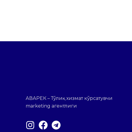
АВАРЕК – Тўлиқ хизмат кўрсатувчи
marketing агентлиги