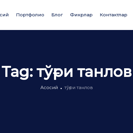
сий
Портфолио
Блог
Фикрлар
Контактлар
Tag:
тўғри танлов
Асосий
тўғри танлов