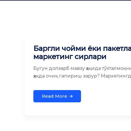
Баргли чойми ёки пакетл
маркетинг сирлари
Бугун долзарб мавзу ҳақида тўхталмоқч
ҳақда очиқ гапириш зарур? Маркетингда,
Read More