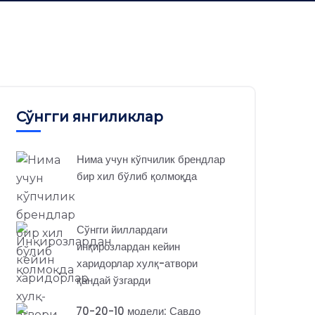
Сўнгги янгиликлар
Нима учун кўпчилик брендлар
бир хил бўлиб қолмоқда
Сўнгги йиллардаги
инқирозлардан кейин
харидорлар хулқ-атвори
қандай ўзгарди
70-20-10 модели: Савдо