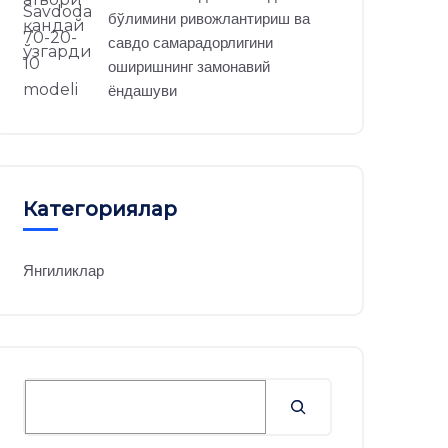
бўлимини ривожлантириш ва
савдо самарадорлигини
оширишнинг замонавий
ёндашуви
Категориялар
Янгиликлар