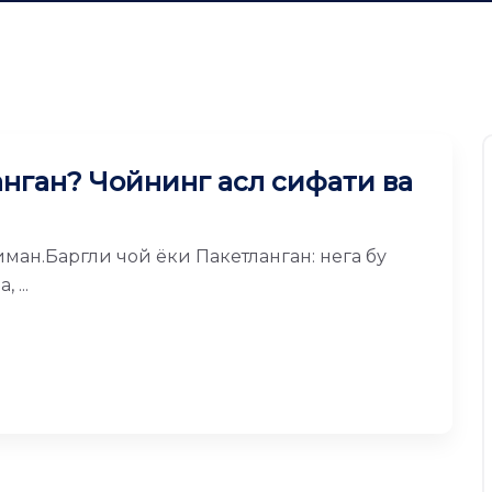
анган? Чойнинг асл сифати ва
иман.Баргли чой ёки Пакетланган: нега бу
 ...