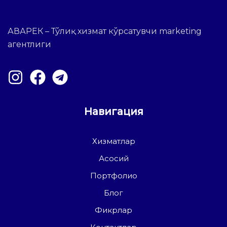
АВАРЕК – Тўлиқ хизмат кўрсатувчи marketing
агентлиги
Навигация
Хизматлар
Асосий
Портфолио
Блог
Фикрлар