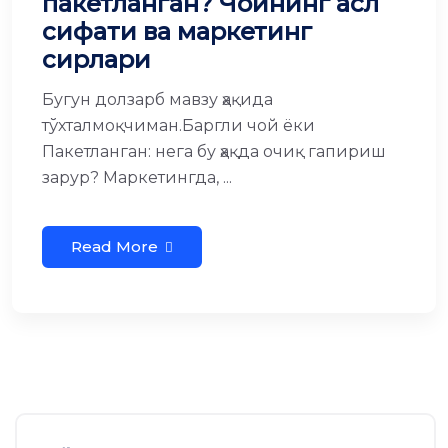
пакетланган? Чойнинг асл
сифати ва маркетинг
сирлари
Бугун долзарб мавзу ҳақида
тўхталмоқчиман.Баргли чой ёки
Пакетланган: нега бу ҳақда очиқ гапириш
зарур? Маркетингда, ...
Read More