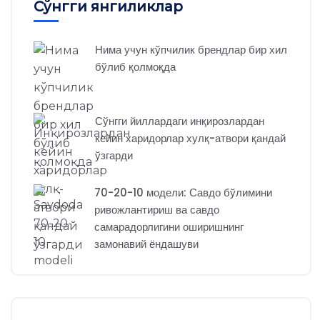
Сўнгги янгиликлар
Нима учун кўпчилик брендлар бир хил
бўлиб қолмоқда
Сўнгги йиллардаги инқирозлардан
кейин харидорлар хулқ-атвори қандай
ўзгарди
70-20-10 модели: Савдо бўлимини
ривожлантириш ва савдо
самарадорлигини оширишнинг
замонавий ёндашуви