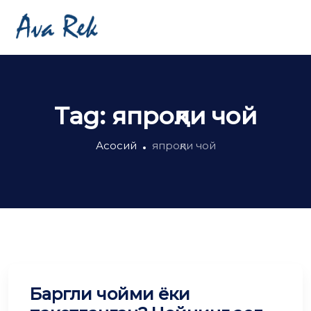
Tag:
япроқли чой
Асосий
япроқли чой
Баргли чойми ёки