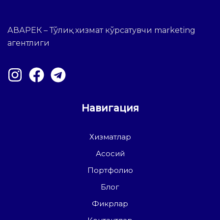
АВАРЕК – Тўлиқ хизмат кўрсатувчи marketing
агентлиги
Навигация
Хизматлар
Асосий
Портфолио
Блог
Фикрлар