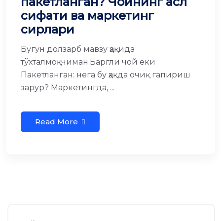
пакетланган? Чойнинг асл
сифати ва маркетинг
сирлари
Бугун долзарб мавзу ҳақида
тўхталмоқчиман.Баргли чой ёки
Пакетланган: нега бу ҳақда очиқ гапириш
зарур? Маркетингда, ...
Read More