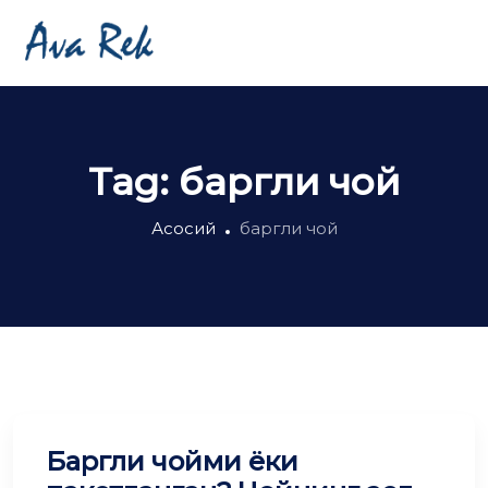
Tag:
баргли чой
Асосий
баргли чой
Баргли чойми ёки