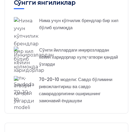
Сўнгги янгиликлар
Нима учун кўпчилик брендлар бир хил
бўлиб қолмоқда
Сўнгги йиллардаги инқирозлардан
кейин харидорлар хулқ-атвори қандай
ўзгарди
70-20-10 модели: Савдо бўлимини
ривожлантириш ва савдо
самарадорлигини оширишнинг
замонавий ёндашуви