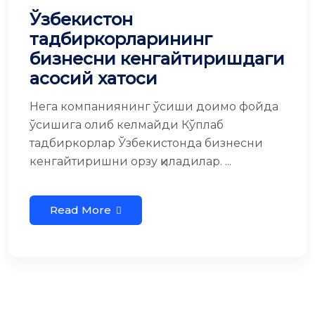
Ўзбекистон
тадбиркорларининг
бизнесни кенгайтиришдаги
асосий хатоси
Нега компаниянинг ўсиши доимо фойда
ўсишига олиб келмайди Кўплаб
тадбиркорлар Ўзбекистонда бизнесни
кенгайтиришни орзу қиладилар. ...
Read More