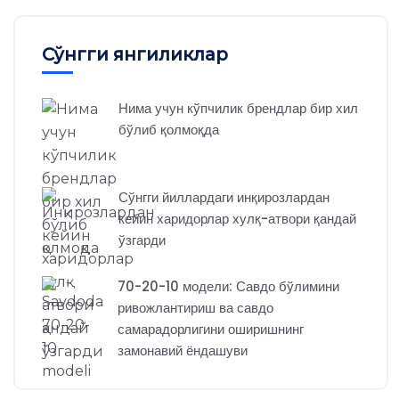
Сўнгги янгиликлар
Нима учун кўпчилик брендлар бир хил
бўлиб қолмоқда
Сўнгги йиллардаги инқирозлардан
кейин харидорлар хулқ-атвори қандай
ўзгарди
70-20-10 модели: Савдо бўлимини
ривожлантириш ва савдо
самарадорлигини оширишнинг
замонавий ёндашуви