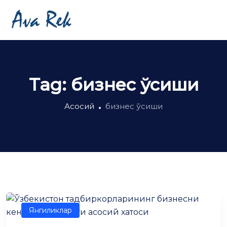
Tag:
бизнес ўсиши
Асосий
бизнес ўсиши
Янгиликлар