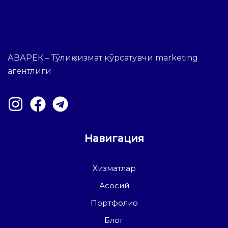
АВАРЕК – Тўлиқ хизмат кўрсатувчи marketing
агентлиги
Навигация
Хизматлар
Асосий
Портфолио
Блог