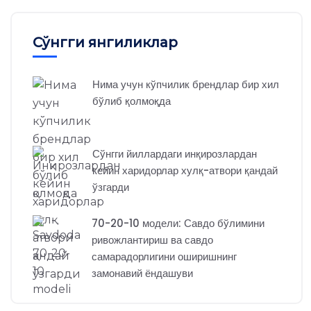
Сўнгги янгиликлар
Нима учун кўпчилик брендлар бир хил
бўлиб қолмоқда
Сўнгги йиллардаги инқирозлардан
кейин харидорлар хулқ-атвори қандай
ўзгарди
70-20-10 модели: Савдо бўлимини
ривожлантириш ва савдо
самарадорлигини оширишнинг
замонавий ёндашуви