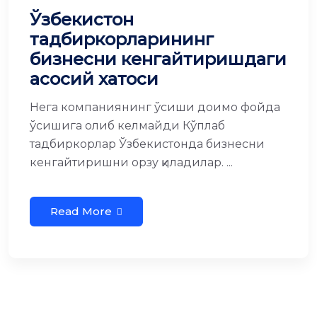
Ўзбекистон
тадбиркорларининг
бизнесни кенгайтиришдаги
асосий хатоси
Нега компаниянинг ўсиши доимо фойда
ўсишига олиб келмайди Кўплаб
тадбиркорлар Ўзбекистонда бизнесни
кенгайтиришни орзу қиладилар. ...
Read More