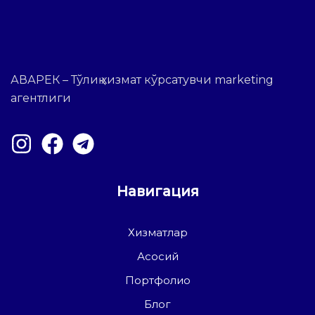
АВАРЕК – Тўлиқ хизмат кўрсатувчи marketing
агентлиги
Навигация
Хизматлар
Асосий
Портфолио
Блог