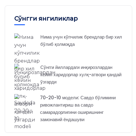
Сўнгги янгиликлар
Нима учун кўпчилик брендлар бир хил
бўлиб қолмоқда
Сўнгги йиллардаги инқирозлардан
кейин харидорлар хулқ-атвори қандай
ўзгарди
70-20-10 модели: Савдо бўлимини
ривожлантириш ва савдо
самарадорлигини оширишнинг
замонавий ёндашуви