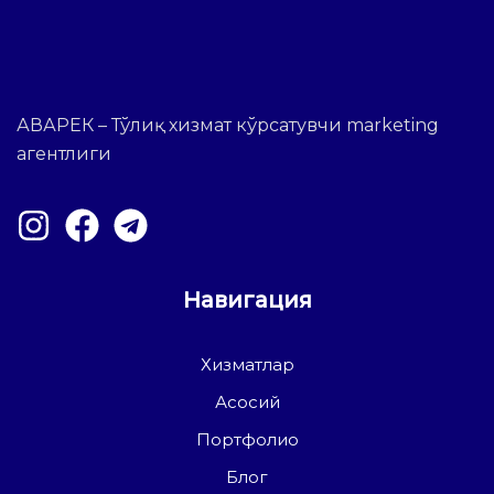
АВАРЕК – Тўлиқ хизмат кўрсатувчи marketing
агентлиги
Навигация
Хизматлар
Асосий
Портфолио
Блог