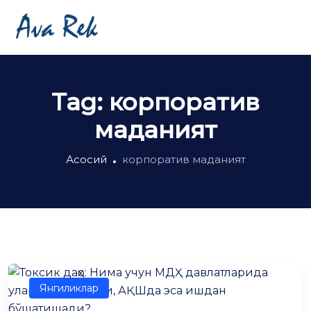
Tag:
корпоратив
маданият
Асосий
корпоратив маданият
Янгиликлар