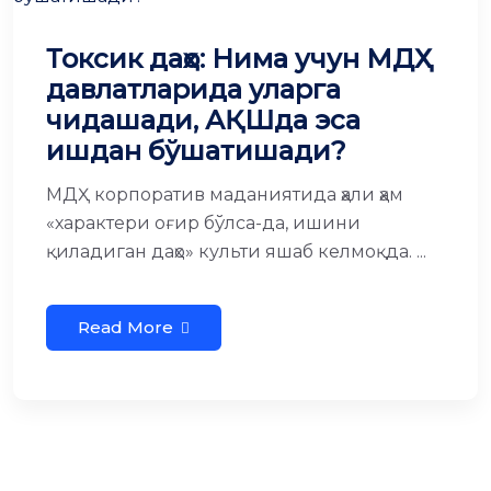
Токсик даҳо: Нима учун МДҲ
давлатларида уларга
чидашади, АҚШда эса
ишдан бўшатишади?
МДҲ корпоратив маданиятида ҳали ҳам
«характери оғир бўлса-да, ишини
қиладиган даҳо» культи яшаб келмоқда. ...
Read More