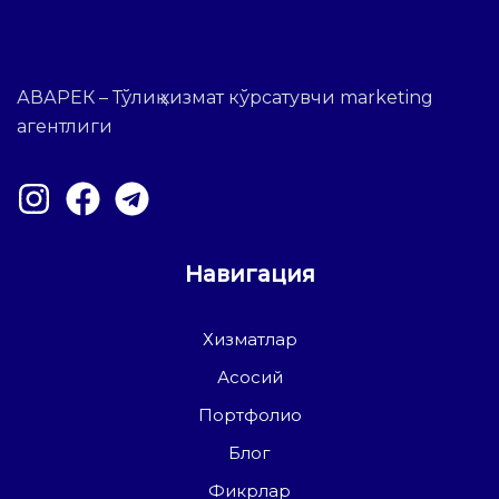
АВАРЕК – Тўлиқ хизмат кўрсатувчи marketing
агентлиги
Навигация
Хизматлар
Асосий
Портфолио
Блог
Фикрлар