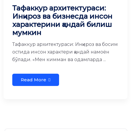
Тафаккур архитектураси:
Инқироз ва бизнесда инсон
характерини қандай билиш
мумкин
Тафаккур архитектураси: Инқироз ва босим
остида инсон характери қандай намоён
бўлади. «Мен кимман ва одамларда ...
Read More