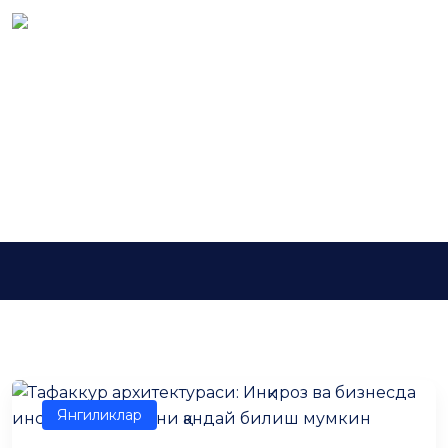
Tag:
лидерлик
масъулияти
Асосий
лидерлик масъулияти
Янгиликлар