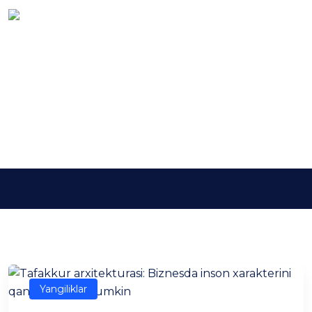
Kalit so'z:
лидерлик
масъулияти
Asosiy
лидерлик масъулияти
Yangiliklar