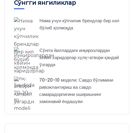
Сўнгги янгиликлар
Нима учун кўпчилик брендлар бир хил
бўлиб қолмоқда
Сўнгги йиллардаги инқирозлардан
кейин харидорлар хулқ-атвори қандай
ўзгарди
70-20-10 модели: Савдо бўлимини
ривожлантириш ва савдо
самарадорлигини оширишнинг
замонавий ёндашуви