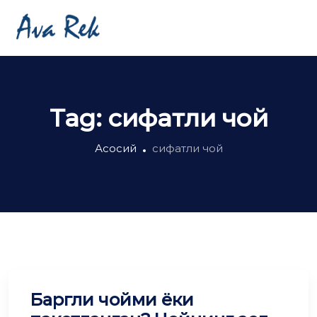
Tag:
сифатли чой
Асосий
сифатли чой
Баргли чойми ёки