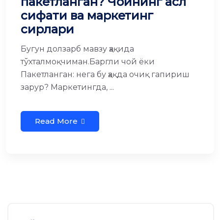
пакетланган? Чойнинг асл
сифати ва маркетинг
сирлари
Бугун долзарб мавзу ҳақида
тўхталмоқчиман.Баргли чой ёки
Пакетланган: нега бу ҳақда очиқ гапириш
зарур? Маркетингда, ...
Read More