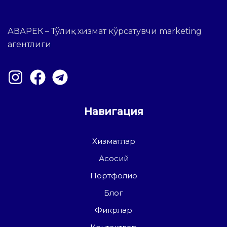
АВАРЕК – Тўлиқ хизмат кўрсатувчи marketing
агентлиги
Навигация
Хизматлар
Асосий
Портфолио
Блог
Фикрлар