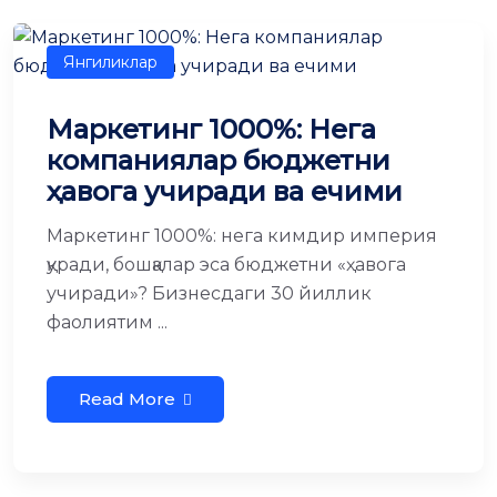
Янгиликлар
Маркетинг 1000%: Нега
компаниялар бюджетни
ҳавога учиради ва ечими
Маркетинг 1000%: нега кимдир империя
қуради, бошқалар эса бюджетни «ҳавога
учиради»? Бизнесдаги 30 йиллик
фаолиятим ...
Read More