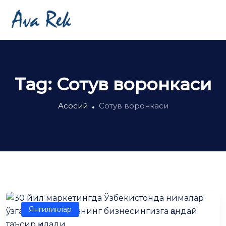
Tag:
Сотув воронкаси
Асосий
Сотув воронкаси
Янгиликлар