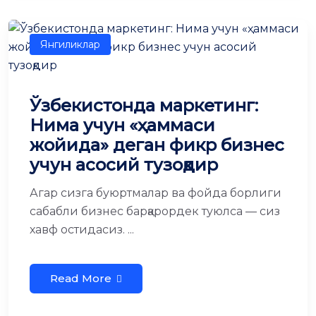
Янгиликлар
Ўзбекистонда маркетинг:
Нима учун «ҳаммаси
жойида» деган фикр бизнес
учун асосий тузоқдир
Агар сизга буюртмалар ва фойда борлиги
сабабли бизнес барқарордек туюлса — сиз
хавф остидасиз. ...
Read More