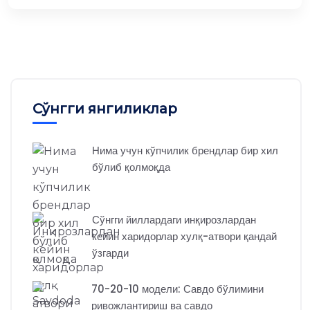
Сўнгги янгиликлар
Нима учун кўпчилик брендлар бир хил
бўлиб қолмоқда
Сўнгги йиллардаги инқирозлардан
кейин харидорлар хулқ-атвори қандай
ўзгарди
70-20-10 модели: Савдо бўлимини
ривожлантириш ва савдо