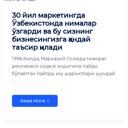
30 йил маркетингда
Ўзбекистонда нималар
ўзгарди ва бу сизнинг
бизнесингизга қандай
таъсир қилади
1996 йилда, Марказий Осиёда тижорат
рекламаси соҳаси эндигина пайдо
бўлаётган пайтда, иш шароитлари шундай
...
Read More