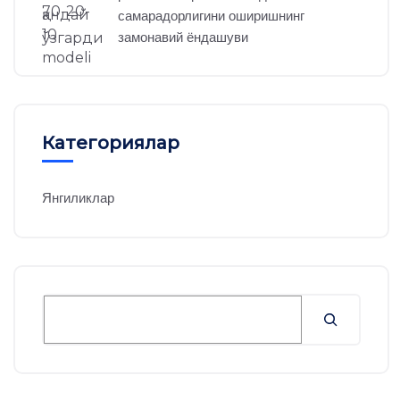
самарадорлигини оширишнинг
замонавий ёндашуви
Категориялар
Янгиликлар