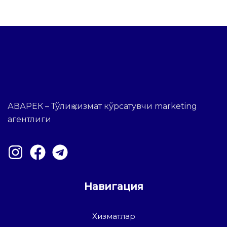
АВАРЕК – Тўлиқ хизмат кўрсатувчи marketing
агентлиги
Навигация
Хизматлар