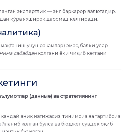
ланган экспертлик — энг барқарор валютадир.
идан кўра яхшироқ даромад келтиради.
Аналитика)
 мақтаниш учун рақамлар) эмас, балки улар
нима сабабдан
қолгани ёки чиқиб кетгани
кетинги
аълумотлар (данные) ва стратегиянинг
қандай аниқ натижасиз, тинимсиз ва тартибсиз
айланиб қолган бўлса ва бюджет сувдек оқиб
 мантиқ бузилган.