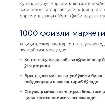
Кўпчилик учун маркетинг ҳали ҳам «чиройл
кабинетидаги «тарғиб қилиш» (продвигать)
маркетинг ташқи обёртка (қобиқ) тугаган
1000 фоизли маркет
Ҳақиқий, самарали маркетинг шунчаки од
шундай тизимки, унда:
Контент шунчаки лайк ва кўринишлар 
ўзгартиради.
Бренд ҳали мижоз сотув бўлими билан 
пойдеворини шакллантириб бўлади.
Сотувлар мижозни чегирма билан «сиқи
қилиш психологиясига асосланади.