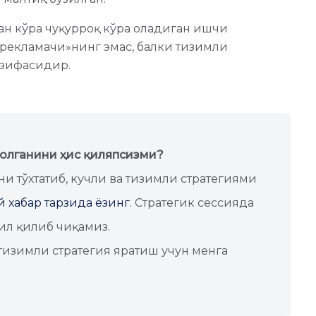
н кўра чуқурроқ кўра оладиган ишчи
рекламачи»нинг эмас, балки тизимли
азифасидир.
қолганини ҳис қиляпсизми?
и тўхтатиб, кучли ва тизимли стратегиями
 хабар тарзида ёзинг
. Стратегик сессияда
лил қилиб чиқамиз.
 тизимли стратегия яратиш учун менга