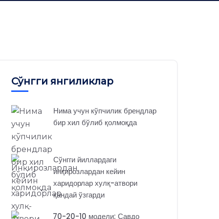
Сўнгги янгиликлар
Нима учун кўпчилик брендлар
бир хил бўлиб қолмоқда
Сўнгги йиллардаги
инқирозлардан кейин
харидорлар хулқ-атвори
қандай ўзгарди
70-20-10 модели: Савдо