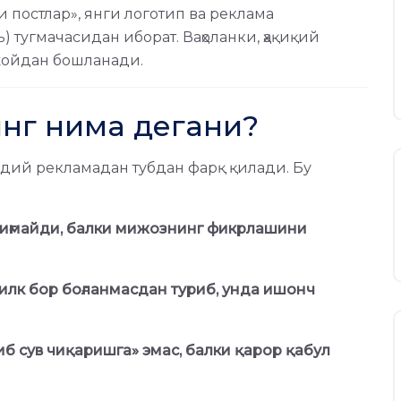
и постлар», янги логотип ва реклама
 тугмачасидан иборат. Ваҳоланки, ҳақиқий
 жойдан бошланади.
инг нима дегани?
дий рекламадан тубдан фарқ қилади. Бу
йиғмайди, балки мижознинг фикрлашини
илк бор боғланмасдан туриб, унда ишонч
б сув чиқаришга» эмас, балки қарор қабул