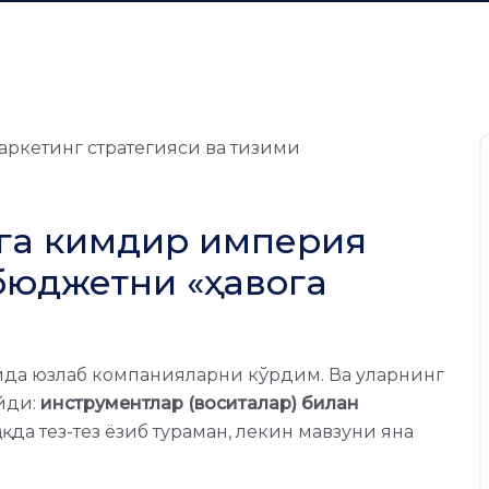
ега кимдир империя
 бюджетни «ҳавога
да юзлаб компанияларни кўрдим. Ва уларнинг
йди:
инструментлар (воситалар) билан
 ҳақда тез-тез ёзиб тураман, лекин мавзуни яна