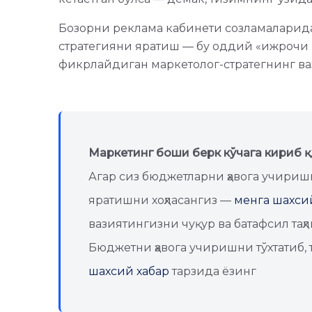
Бозорни реклама кабинети созламаларида
стратегияни яратиш — бу оддий «ижрочи 
фикрлайдиган маркетолог-стратегнинг в
Маркетинг боши берк кўчага кириб 
Агар сиз бюджетларни ҳавога учиришн
яратишни хоҳласангиз —
менга шахсий
вазиятингизни чуқур ва батафсил таҳ
Бюджетни ҳавога учиришни тўхтатиб,
шахсий хабар
тарзида ёзинг