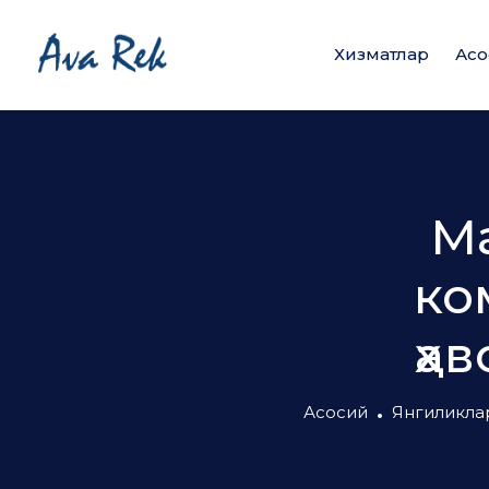
Хизматлар
Асо
Ма
ко
ҳа
Асосий
Янгиликла