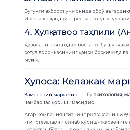
Бугунги ахборот уммонида обрў ва тасдиқ
Ишонч ҳар қандай агрессив сотув усуллар
4. Хулқ-атвор таҳлили (
Ҳаволани нечта одам босгани (бу шунчаки
сотув воронкасининг қайси босқичида ва
муҳим.
Хулоса: Келажак мар
Замонавий маркетинг
— бу
психология, м
чамбарчас қоришимасидир.
Агар компаниянгизнинг ривожланиши ҳеч 
«гипотезаларни синаб кўриш» жараёнига 
кетаётган бўлса — демак, тизимнинг ўзида