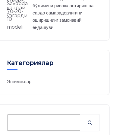
бўлимини ривожлантириш ва
савдо самарадорлигини
оширишнинг замонавий
ёндашуви
Категориялар
Янгиликлар