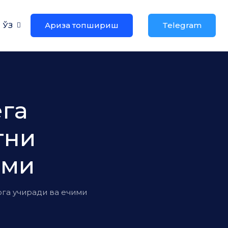
ЎЗ
Ариза топшириш
Telegram
ега
тни
ими
ога учиради ва ечими