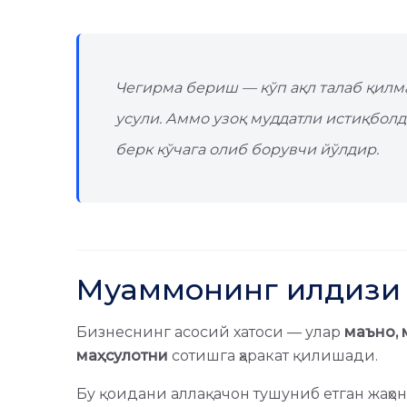
Чегирма бериш — кўп ақл талаб қилм
усули. Аммо узоқ муддатли истиқбол
берк кўчага олиб борувчи йўлдир.
Муаммонинг илдизи
Бизнеснинг асосий хатоси — улар
маъно, 
маҳсулотни
сотишга ҳаракат қилишади.
Бу қоидани аллақачон тушуниб етган жаҳон