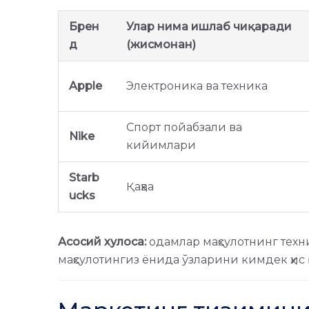
Брен
Улар нима ишлаб чиқаради
д
(жисмонан)
Apple
Электроника ва техника
Спорт пойабзали ва
Nike
кийимлари
Starb
Қаҳва
ucks
Асосий хулоса:
одамлар маҳсулотнинг техни
маҳсулотингиз ёнида ўзларини кимдек ҳис