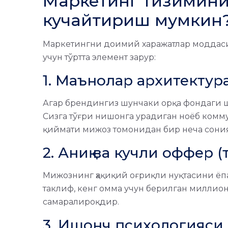
Маркетинг тизимини қ
кучайтириш мумкин
Маркетингни доимий харажатлар моддас
учун тўртта элемент зарур:
1. Маънолар архитектур
Агар брендингиз шунчаки орқа фондаги ш
Сизга тўғри нишонга урадиган ноёб комму
қиймати мижоз томонидан бир неча сони
2. Аниқ ва кучли оффер 
Мижознинг ҳақиқий оғриқли нуқтасини ёпа
таклиф, кенг омма учун берилган миллио
самаралироқдир.
3. Ишонч психологияси