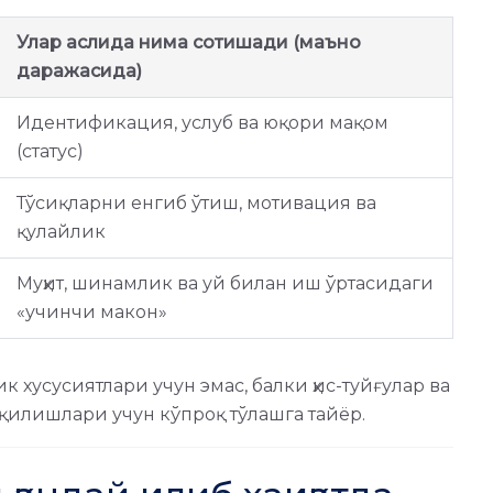
Улар аслида нима сотишади (маъно
даражасида)
Идентификация, услуб ва юқори мақом
(статус)
Тўсиқларни енгиб ўтиш, мотивация ва
қулайлик
Муҳит, шинамлик ва уй билан иш ўртасидаги
«учинчи макон»
к хусусиятлари учун эмас, балки ҳис-туйғулар ва
 қилишлари учун кўпроқ тўлашга тайёр.