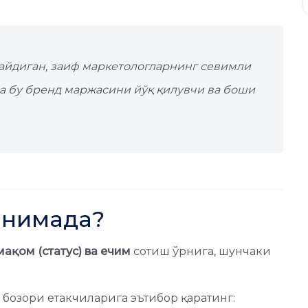
айдиган, заиф маркетологларнинг севимли
да бу бренд маржасини йўқ қилувчи ва боши
 нимада?
мақом (статус) ва ечим
сотиш ўрнига, шунчаки
 бозори етакчиларига эътибор қаратинг: