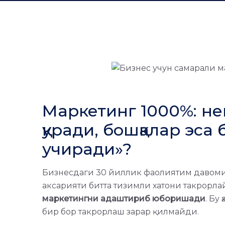
Маркетинг 1000%: н
қуради, бошқалар эса
учиради»?
Бизнесдаги 30 йиллик фаолиятим давоми
аксарияти битта тизимли хатони такрорла
маркетингни адаштириб юборишади
. Бу
бир бор такрорлаш зарар қилмайди.