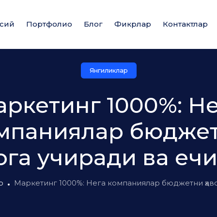
сий
Портфолио
Блог
Фикрлар
Контактлар
Янгиликлар
ркетинг 1000%: Н
мпаниялар бюдже
вога учиради ва еч
р
Маркетинг 1000%: Нега компаниялар бюджетни ҳав