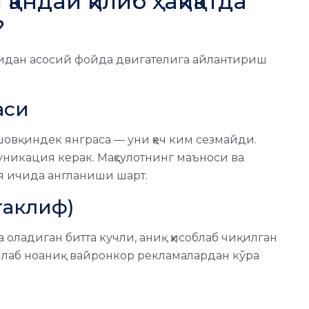
андай қилиб ҳақиқатда
?
идан асосий фойда двигателига айлантириш
аси
овқиндек янграса — уни ҳеч ким сезмайди.
никация керак. Маҳсулотнинг маъноси ва
я ичида англаниши шарт.
(таклиф)
 оладиган битта кучли, аниқ ҳисоблаб чиқилган
нлаб ноаниқ вайронкор рекламалардан кўра