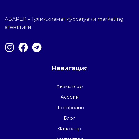
АВАРЕК – Тўлиқ хизмат кўрсатувчи marketing
агентлиги
Навигация
Хизматлар
Асосий
Портфолио
Блог
Фикрлар