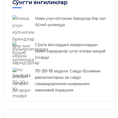
Сўнгги янгиликлар
Нима учун кўпчилик брендлар бир хил
бўлиб қолмоқда
Сўнгги йиллардаги инқирозлардан
кейин харидорлар хулқ-атвори қандай
ўзгарди
70-20-10 модели: Савдо бўлимини
ривожлантириш ва савдо
самарадорлигини оширишнинг
замонавий ёндашуви