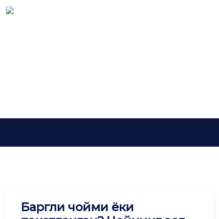
Tag:
табиий чой
Асосий
табиий чой
Баргли чойми ёки