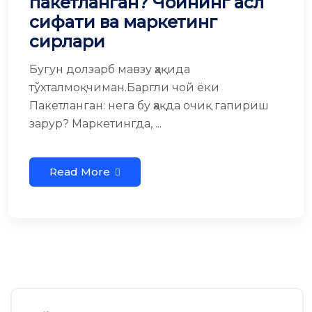
пакетланган? Чойнинг асл
сифати ва маркетинг
сирлари
Бугун долзарб мавзу ҳақида
тўхталмоқчиман.Баргли чой ёки
Пакетланган: нега бу ҳақда очиқ гапириш
зарур? Маркетингда, ...
Read More