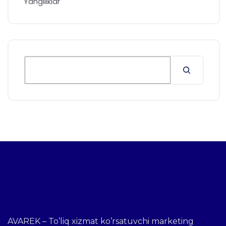
Yangiliklar
AVAREK – To’liq xizmat ko’rsatuvchi marketing