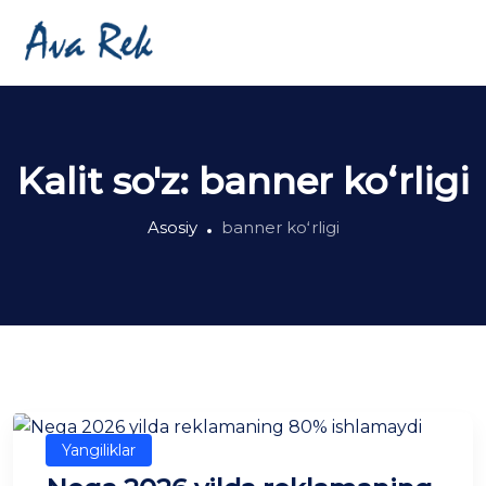
Kalit so'z:
banner koʻrligi
Asosiy
banner koʻrligi
Yangiliklar