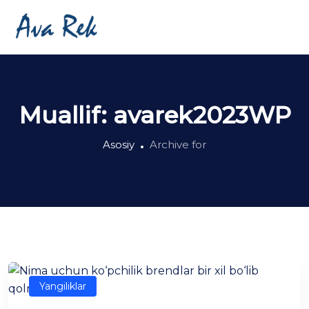
Muallif:
avarek2023WP
Asosiy
Archive for
Yangiliklar