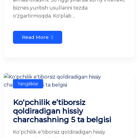
biznes yuritish usullarini tezda
o'zgartirmoqda. Ko'plab ...
Read More
Yangiliklar
Koʻpchilik eʼtiborsiz
qoldiradigan hissiy
charchashning 5 ta belgisi
Koʻpchilik eʼtiborsiz qoldiradigan hissiy