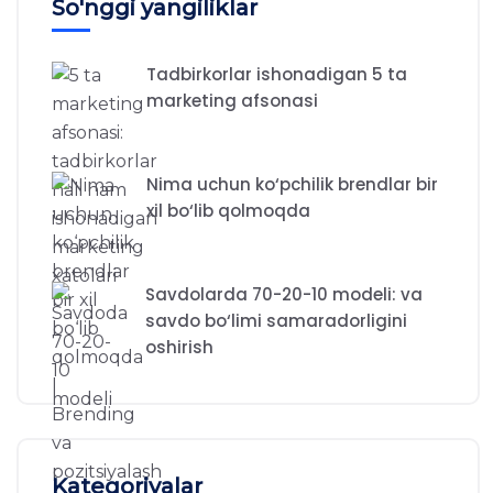
So'nggi yangiliklar
Tadbirkorlar ishonadigan 5 ta
marketing afsonasi
Nima uchun ko‘pchilik brendlar bir
xil bo‘lib qolmoqda
Savdolarda 70-20-10 modeli: va
savdo bo‘limi samaradorligini
oshirish
Kategoriyalar