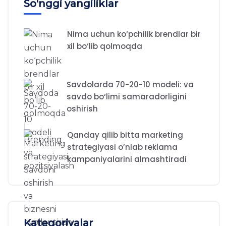
So'nggi yangiliklar
Nima uchun ko‘pchilik brendlar bir
xil bo‘lib qolmoqda
Savdolarda 70-20-10 modeli: va
savdo bo‘limi samaradorligini
oshirish
Qanday qilib bitta marketing
strategiyasi o’nlab reklama
kampaniyalarini almashtiradi
Kategoriyalar