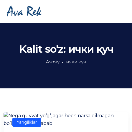
Kalit so'z:
ички куч
Asosiy
ички куч
Yangiliklar