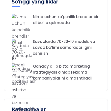
So'nggi yangiliklar
Nima uchun ko‘pchilik brendlar bir
xil bo‘lib qolmoqda
Savdolarda 70-20-10 modeli: va
savdo bo‘limi samaradorligini
oshirish
Qanday qilib bitta marketing
strategiyasi o’nlab reklama
kampaniyalarini almashtiradi
Kategoriyalar