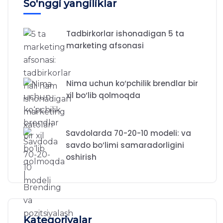
So'nggi yangiliklar
Tadbirkorlar ishonadigan 5 ta
marketing afsonasi
Nima uchun ko‘pchilik brendlar bir
xil bo‘lib qolmoqda
Savdolarda 70-20-10 modeli: va
savdo bo‘limi samaradorligini
oshirish
Kategoriyalar