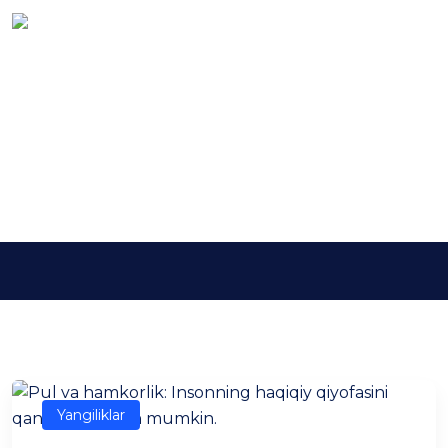
Kalit so'z:
manfaatlar
to’qnashuvi
Asosiy
manfaatlar to’qnashuvi
Yangiliklar