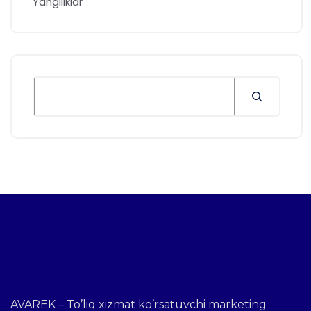
Yangiliklar
AVAREK – To’liq xizmat ko’rsatuvchi marketing