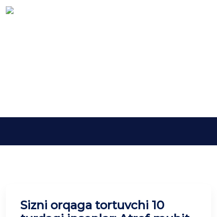
Kalit so'z:
shaxsiyrivojlanish
Asosiy
shaxsiyrivojlanish
Sizni orqaga tortuvchi 10