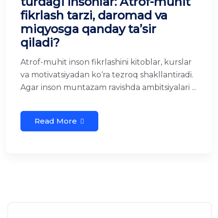
turdagi insonlar: Atrof-muhit
fikrlash tarzi, daromad va
miqyosga qanday ta’sir
qiladi?
Atrof-muhit inson fikrlashini kitoblar, kurslar
va motivatsiyadan ko‘ra tezroq shakllantiradi.
Agar inson muntazam ravishda ambitsiyalari ...
Read More