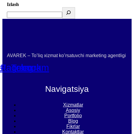
Izlash
AVAREK – To’liq xizmat ko’rsatuvchi marketing agentligi
nstagram
Facebook
Telegram
Navigatsiya
Xizmatlar
Asosiy
Portfolio
Blog
Fikrlar
Kontaktlar