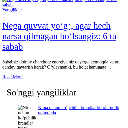
Yangiliklar
Nega quvvat yo‘g‘, agar hech
narsa qilmagan bo‘lsangiz: 6 ta
sabab
Sababsiz doimiy charchoq: energiyamiz qayerga ketmoqda va uni
qanday qaytarish kerak? O‘ylaymanki, bu holat hammaga ...
Read More
So'nggi yangiliklar
Nima uchun ko‘pchilik brendlar bir xil bo‘lib
qolmoqda