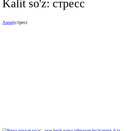
Kalit so'z:
стресс
Asosiy
стресс