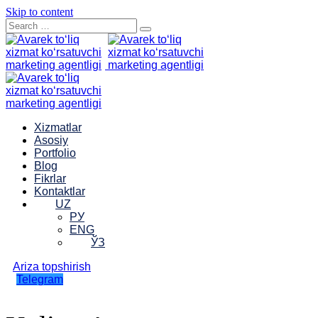
Skip to content
Xizmatlar
Asosiy
Portfolio
Blog
Fikrlar
Kontaktlar
UZ
РУ
ENG
ЎЗ
Ariza topshirish
Telegram