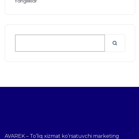
Yangiliklar
AVAREK – To’liq xizmat ko’rsatuvchi marketing