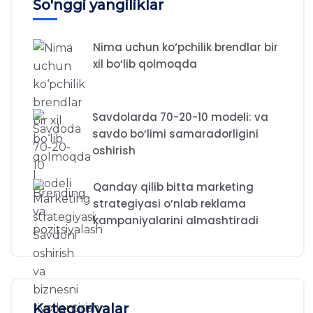
So'nggi yangiliklar
Nima uchun ko‘pchilik brendlar bir
xil bo‘lib qolmoqda
Savdolarda 70-20-10 modeli: va
savdo bo‘limi samaradorligini
oshirish
Qanday qilib bitta marketing
strategiyasi o’nlab reklama
kampaniyalarini almashtiradi
Kategoriyalar