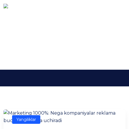
Kalit so'z:
tizimlimarketing
Asosiy
tizimlimarketing
Yangiliklar