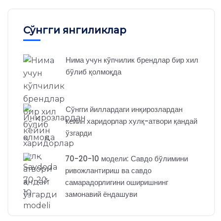
Сўнгги янгиликлар
Нима учун кўпчилик брендлар бир хил
бўлиб қолмоқда
Сўнгги йиллардаги инқирозлардан
кейин харидорлар хулқ-атвори қандай
ўзгарди
70-20-10 модели: Савдо бўлимини
ривожлантириш ва савдо
самарадорлигини оширишнинг
замонавий ёндашуви