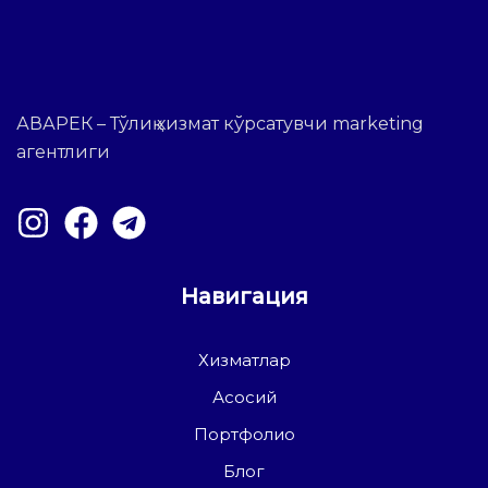
АВАРЕК – Тўлиқ хизмат кўрсатувчи marketing
агентлиги
Навигация
Хизматлар
Асосий
Портфолио
Блог