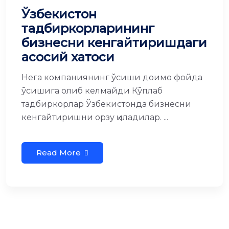
Ўзбекистон
тадбиркорларининг
бизнесни кенгайтиришдаги
асосий хатоси
Нега компаниянинг ўсиши доимо фойда
ўсишига олиб келмайди Кўплаб
тадбиркорлар Ўзбекистонда бизнесни
кенгайтиришни орзу қиладилар. ...
Read More