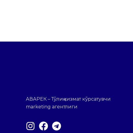
АВАРЕК – Тўлиқ хизмат кўрсатувчи
marketing агентлиги