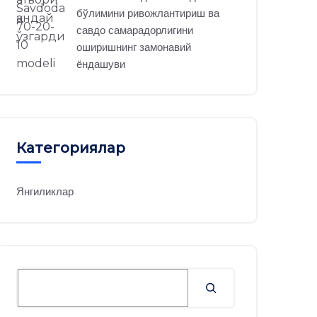
бўлимини ривожлантириш ва
савдо самарадорлигини
оширишнинг замонавий
ёндашуви
Категориялар
Янгиликлар