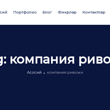
сий
Портфолио
Блог
Фикрлар
Контактлар
g:
компания рив
Асосий
компания ривожи