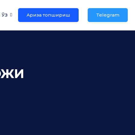
ЎЗ
Ариза топшириш
Telegram
ожи