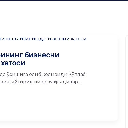
рининг бизнесни
 хатоси
да ўсишига олиб келмайди Кўплаб
енгайтиришни орзу қиладилар. ...