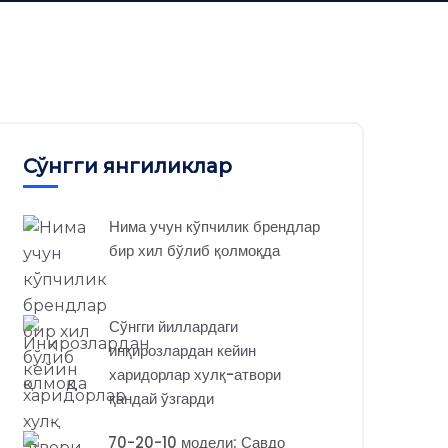
Сўнгги янгиликлар
Нима учун кўпчилик брендлар
бир хил бўлиб қолмоқда
Сўнгги йиллардаги
инқирозлардан кейин
харидорлар хулқ-атвори
қандай ўзгарди
70-20-10 модели: Савдо