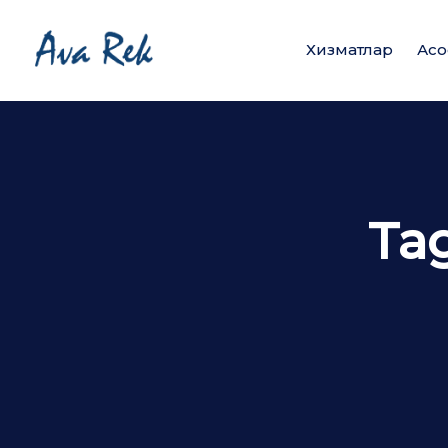
Хизматлар
Асо
Ta