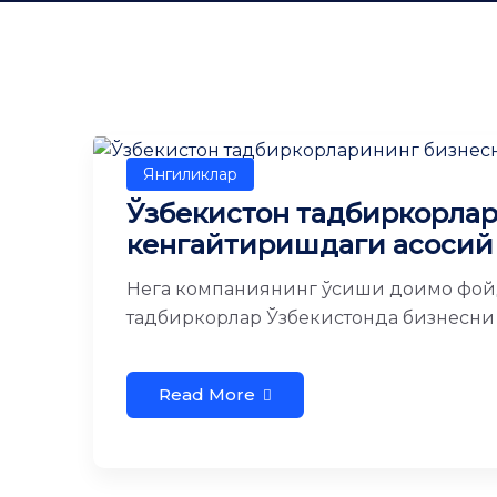
Янгиликлар
Ўзбекистон тадбиркорла
кенгайтиришдаги асосий
Нега компаниянинг ўсиши доимо фой
тадбиркорлар Ўзбекистонда бизнесни к
Read More