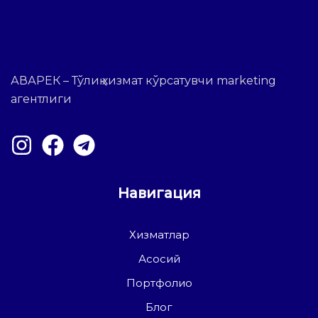
АВАРЕК – Тўлиқ хизмат кўрсатувчи marketing
агентлиги
Навигация
Хизматлар
Асосий
Портфолио
Блог