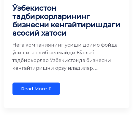
Ўзбекистон
тадбиркорларининг
бизнесни кенгайтиришдаги
асосий хатоси
Нега компаниянинг ўсиши доимо фойда
ўсишига олиб келмайди Кўплаб
тадбиркорлар Ўзбекистонда бизнесни
кенгайтиришни орзу қиладилар. ...
Read More