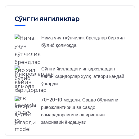
Сўнгги янгиликлар
Нима учун кўпчилик брендлар бир хил
бўлиб қолмоқда
Сўнгги йиллардаги инқирозлардан
кейин харидорлар хулқ-атвори қандай
ўзгарди
70-20-10 модели: Савдо бўлимини
ривожлантириш ва савдо
самарадорлигини оширишнинг
замонавий ёндашуви