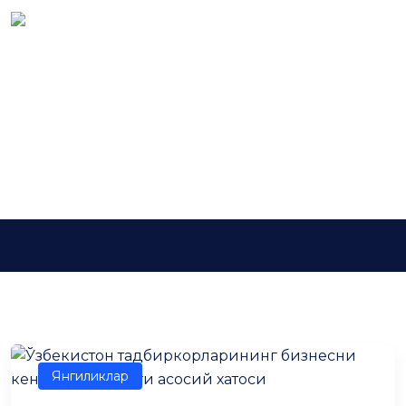
Tag:
тадбиркорлар
Асосий
тадбиркорлар
Янгиликлар