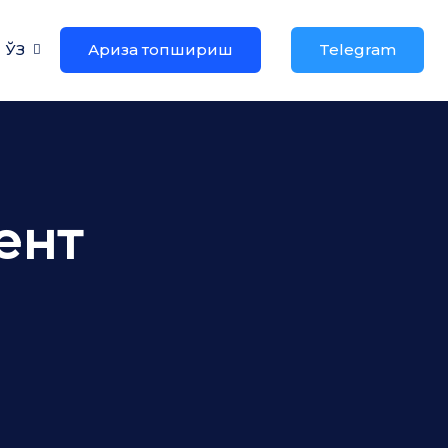
ЎЗ
Ариза топшириш
Telegram
ент