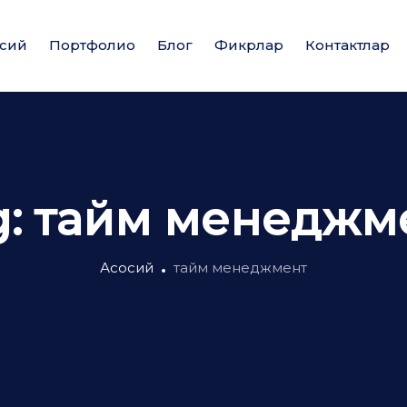
сий
Портфолио
Блог
Фикрлар
Контактлар
g:
тайм менеджм
Асосий
тайм менеджмент