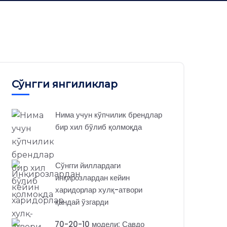
Сўнгги янгиликлар
Нима учун кўпчилик брендлар
бир хил бўлиб қолмоқда
Сўнгги йиллардаги
инқирозлардан кейин
харидорлар хулқ-атвори
қандай ўзгарди
70-20-10 модели: Савдо