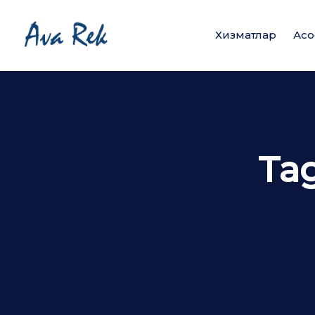
Хизматлар
Асо
Ta