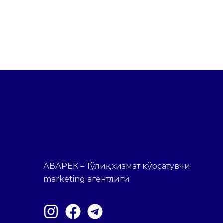
АВАРЕК – Тўлиқ хизмат кўрсатувчи
marketing агентлиги