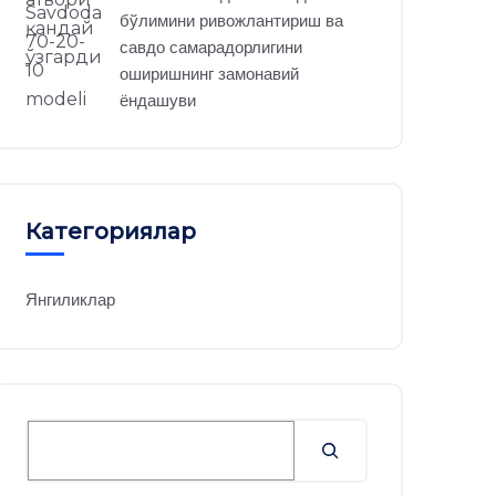
бўлимини ривожлантириш ва
савдо самарадорлигини
оширишнинг замонавий
ёндашуви
Категориялар
Янгиликлар