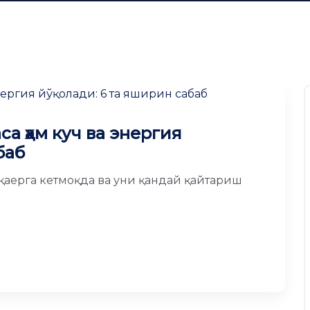
са ҳам куч ва энергия
баб
қаерга кетмоқда ва уни қандай қайтариш